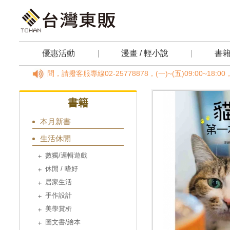
優惠活動
漫畫 / 輕小說
書
何疑問，請撥客服專線02-25778878，(一)~(五)09:00~18
書籍
本月新書
生活休閒
數獨/邏輯遊戲
休閒 / 嗜好
居家生活
手作設計
美學賞析
圖文書/繪本