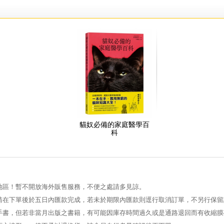
貓奴必備的家庭醫學百
科
地區！暫不開放海外販售服務，不便之處請多見諒。
請在下單後於五日內匯款完成，若未於期限內匯款則逕行取消訂單，不另行保留
手書，但若非當月出版之書籍，有可能因庫存時間過久或是通路退回而有收縮膜