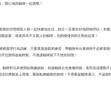
會，開心地與貓咪一起挑戰！
限的空間裡跟人類一起快樂地生活，飼主一定要好好地陪牠們玩！本書
遊戲提案，就連原本不太親人的貓咪，也能慢慢與飼主熟稔起來！
療護理行為訓練，只要透過遊戲來練習，帶貓咪外出看病時不必硬塞籠
刷牙也變得超級輕鬆，不會讓貓咪留下不悅的回憶！
貓咪對玩具會開始興趣缺缺，就連貓跳台也會懶得碰，進而造成運動不
戲項目將能派上用場，重新點燃貓咪的熱情！不需要趁貓咪還小、不論個