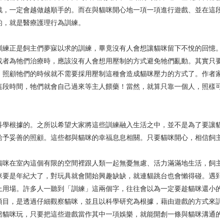
戲，一定會越做越順手的。而在與貓咪開心地一項一項進行遊戲、並在這
的，就是醫療護理行為訓練。
正是飼主們夢寐以求的訓練，畢竟沒有人會想讓貓咪留下不悅的回憶。
或者為牠們治療時，應該沒有人會想用壓制的方式避免牠們亂動。其實只
，照顧牠們的時候就不需要採用壓制這種會造成貓咪壓力的方式了。作者
這段時間，牠們就會自己過來等主人餵藥！當然，就算只靠一個人，照樣
根據的。之所以希望大家將這些訓練融入生活之中，並不是為了要讓貓
給予妥善的照顧。這些都與貓咪的幸福息息相關。只要貓咪開心，相信飼
在室內這個有限的空間裡跟人類一起無憂無慮、活力滿滿地生活，飼主
咪要是年紀大了，對玩具就會開始興趣缺缺，就連貓跳台也會懶得碰。遇
上用場。許多人一聽到「訓練」這兩個字，往往會以為一定要趁貓咪還小
項目，是透過仔細觀察貓咪，並且以科學研究為根據，藉由遊戲的方式來
陪貓咪玩，只要把這些遊戲當作其中一項娛樂，就能開創一條與貓咪溝通