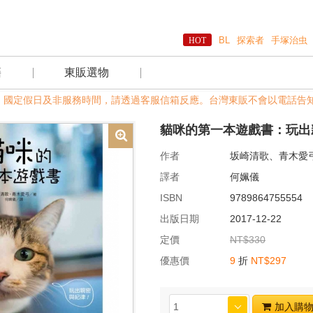
BL
探索者
手塚治虫
籍
東販選物
:00，國定假日及非服務時間，請透過客服信箱反應。台灣東販不會以電話告知您
貓咪的第一本遊戲書：玩出
作者
坂崎清歌、青木愛
譯者
何姵儀
ISBN
9789864755554
出版日期
2017-12-22
定價
NT$330
優惠價
9
折
NT$297
加入購