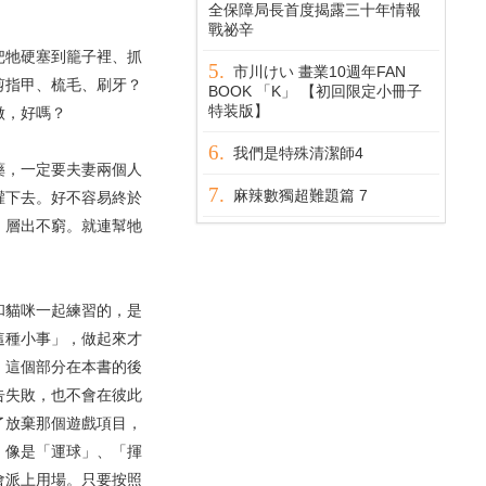
全保障局長首度揭露三十年情報
戰祕辛
牠硬塞到籠子裡、抓
市川けい 畫業10週年FAN
剪指甲、梳毛、刷牙？
BOOK 「K」 【初回限定小冊子
特装版】
做，好嗎？
我們是特殊清潔師4
，一定要夫妻兩個人
麻辣數獨超難題篇 7
灌下去。好不容易終於
，層出不窮。就連幫牠
貓咪一起練習的，是
這種小事」，做起來才
，這個部分在本書的後
告失敗，也不會在彼此
了放棄那個遊戲項目，
，像是「運球」、「揮
會派上用場。只要按照