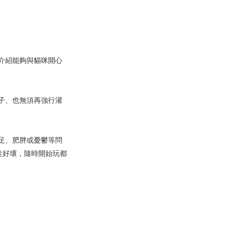
介紹能夠與貓咪開心
子、也無須再強行灌
足、肥胖或憂鬱等問
性好壞，隨時開始玩都