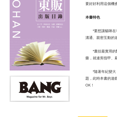
要好好利用這個機
本書特色
*要想讓貓咪在有
溝通、親密互動的
*囊括最實用的醫
藥，就連剪指甲、
*隨著年紀變大，
題，此時本書的遊
OK！