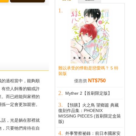
難以承受的悸動是戀愛嗎？ 5 特
裝版
NT$750
優惠價
的過程當中，能夠順
。有些人飼養的貓或許
Myther 2【首刷限定版】
來。而已經能與家裡的
關係一定會更加親密。
【預購】火之鳥 望鄉篇 典藏
復刻作品集：PHOENIX
MISSING PIECES (首刷限定盒裝
話，光是躺在那裡就
版)
物，只要牠們肯待在自
外事警察祕錄：前日本國家安