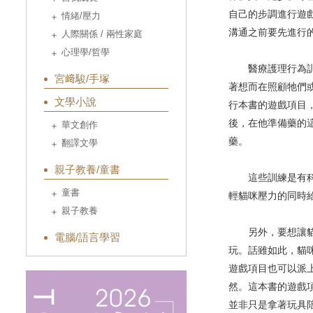
自己的步調進行遊
情緒/壓力
溝通之前要先進行
人際關係 / 兩性家庭
心理學/哲學
醫療護理行為訓練
宮﨑駿/手塚
著想而在照顧牠們
文學小說
行本書的遊戲項目
後，在他準備藥的
華文創作
藥。
翻譯文學
親子教養/童書
這些訓練是有科學
童書
輕貓咪壓力的同時
親子教養
另外，要想讓貓咪
電腦/語言學習
玩。話雖如此，貓
遊戲項目也可以派
然。這本書的遊戲
並非只是拿著玩具