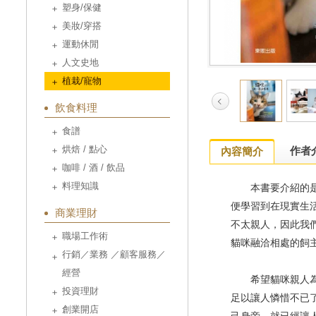
塑身/保健
美妝/穿搭
運動休閒
人文史地
植栽/寵物
飲食料理
食譜
烘焙 / 點心
作者
內容簡介
咖啡 / 酒 / 飲品
料理知識
本書要介紹的是能
便學習到在現實生
商業理財
不太親人，因此我
職場工作術
貓咪融洽相處的飼
行銷／業務 ／顧客服務／
經營
希望貓咪親人為何
投資理財
足以讓人憐惜不已
創業開店