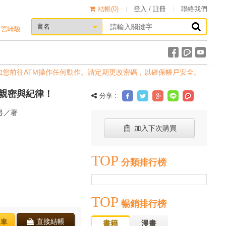
結帳(
0
)
登入 / 註冊
聯絡我們
宮崎駿
前往ATM操作任何動作。請定期更改密碼，以確保帳戶安全。
親密與紀律！
分享 :
弓／著
加入下次購買
TOP
分類排行榜
TOP
暢銷排行榜
物車
直接結帳
書籍
漫畫