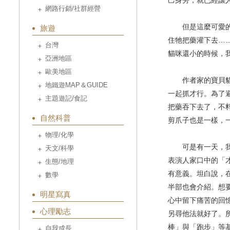
己身旁，就已經讓
網路行銷/社群經營
但是這麼可愛的貓
旅遊
住牠把藥灌下去…
台灣
貓咪還小的時候，
亞洲地區
歐美地區
作者家的寶貝貓咪
地鐵遊MAP＆GUIDE
一起抓才行。為了
主題遊記/食記
把藥吞下去了，不
自然科普
剪爪子也是一樣，
物理/化學
可是有一天，我卻
天文/科學
表演人家口中的「
生態/地理
有意義。坦白說，
數學
半部也會介紹。想
明星寫真
心中留下痛苦的回
心理勵志
另尋他法就好了。
棒」與「跑步」等
自我成長