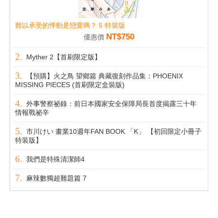
難以承受的悸動是戀愛嗎？ 5 特裝版
NT$750
優惠價
Myther 2【首刷限定版】
【預購】火之鳥 望鄉篇 典藏復刻作品集：PHOENIX
MISSING PIECES (首刷限定盒裝版)
外事警察祕錄：前日本國家安全保障局長首度揭露三十年
情報戰祕辛
市川けい 畫業10週年FAN BOOK 「K」 【初回限定小冊子
特装版】
我們是特殊清潔師4
麻辣數獨超難題篇 7