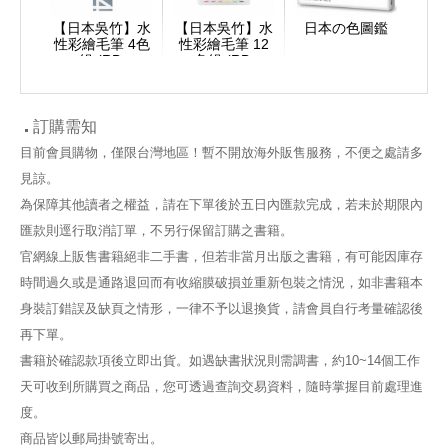
【日本吳竹】水
【日本吳竹】水
日本の色圖鑑
性彩繪毛筆 4色
性彩繪毛筆 12
組 (RB-
色組 (RB-
6000AT/4VD)
6000AT/12VA)
訂購需知
目前會員購物，僅限台灣地區！暫不開放海外販售服務，不便之處請多
見諒。
為保障其他讀者之權益，請在下單後於五日內匯款完成，若未於期限內
匯款則逕行取消訂單，不另行保留訂購之書籍。
官網線上販售書籍絕非二手書，但若非當月出版之書籍，有可能因庫存
時間過久或是通路退回而有收縮膜破損並重新包裝之情況，如非書籍本
身裝訂錯誤及缺頁之情形，一律不予以退換貨，請會員自行考量確認後
再下單。
書籍於確認款項後立即出貨。如遇缺書狀況則需調書，約10~14個工作
天可收到所購買之商品，您可透過查詢交易資料，隨時掌握目前處理進
度。
商品皆以郵局掛號寄出。