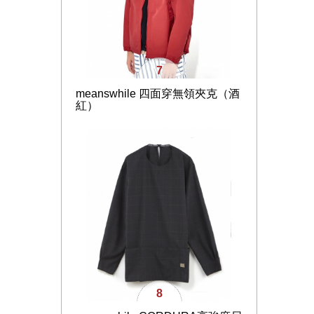
7
meanswhile 四面穿無領夾克（酒
紅）
8