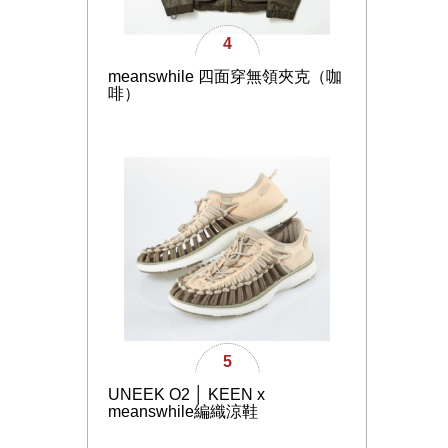
4
meanswhile 四面穿無領夾克（咖
啡）
5
UNEEK O2 │ KEEN x
meanswhile編織涼鞋