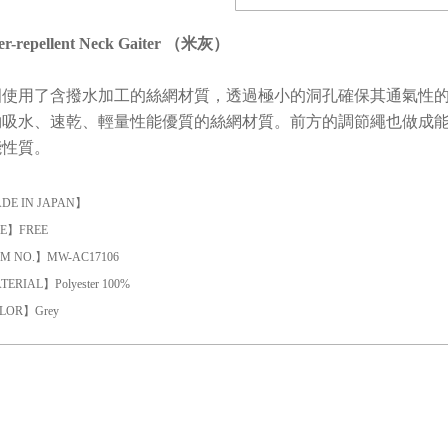
er-repellent Neck Gaiter （米灰）
圍使用了含撥水加工的絲網材質，透過極小的洞孔確保其通氣性
夠吸水、速乾、輕量性能優質的絲網材質。前方的調節繩也做成
能性質。
DE IN JAPAN】
ZE】FREE
M NO.】MW-AC17106
ERIAL】Polyester 100%
LOR】Grey