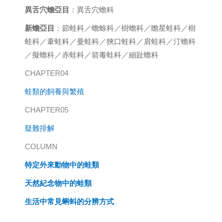
異舌穴蟾亞目
：異舌穴蟾科
新蟾亞目
：節蛙科／蟾蜍科／樹蟾科／瞻星蛙科／樹
蛙科／葦蛙科／曼蛙科／狹口蛙科／肩蛙科／汀蟾科
／擬蟾科／赤蛙科／箭毒蛙科／細趾蟾科
CHAPTER04
蛙類的飼養與繁殖
CHAPTER05
疑難排解
COLUMN
特定外來動物中的蛙類
天然紀念物中的蛙類
生活中常見蝌蚪的分辨方式