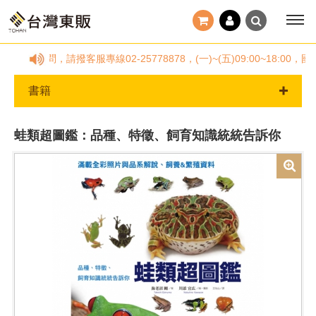
何疑問，請撥客服專線02-25778878，(一)~(五)09:00~1
書籍
蛙類超圖鑑：品種、特徵、飼育知識統統告訴你