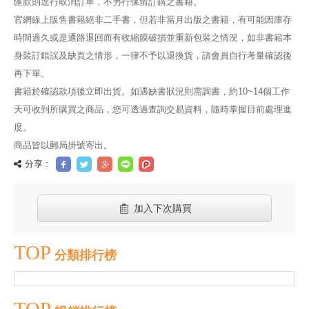
匯款則逕行取消訂單，不另行保留訂購之書籍。
官網線上販售書籍絕非二手書，但若非當月出版之書籍，有可能因庫存
時間過久或是通路退回而有收縮膜破損並重新包裝之情況，如非書籍本
身裝訂錯誤及缺頁之情形，一律不予以退換貨，請會員自行考量確認後
再下單。
書籍於確認款項後立即出貨。如遇缺書狀況則需調書，約10~14個工作
天可收到所購買之商品，您可透過查詢交易資料，隨時掌握目前處理進
度。
商品皆以郵局掛號寄出。
分享 :
加入下次購買
TOP
分類排行榜