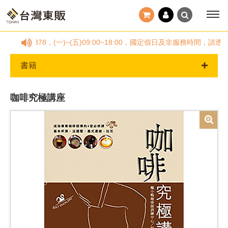
25778878，(一)~(五)09:00~18:00，國定假日及非服務時
書籍
咖啡究極講座