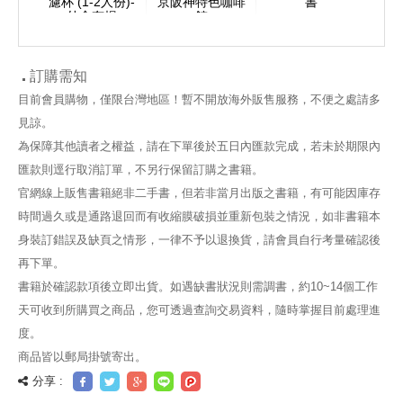
商品設
濾杯 (1-2人份)-
京阪神特色咖啡
書
始
外盒有損
館
訂購需知
目前會員購物，僅限台灣地區！暫不開放海外販售服務，不便之處請多
見諒。
為保障其他讀者之權益，請在下單後於五日內匯款完成，若未於期限內
匯款則逕行取消訂單，不另行保留訂購之書籍。
官網線上販售書籍絕非二手書，但若非當月出版之書籍，有可能因庫存
時間過久或是通路退回而有收縮膜破損並重新包裝之情況，如非書籍本
身裝訂錯誤及缺頁之情形，一律不予以退換貨，請會員自行考量確認後
再下單。
書籍於確認款項後立即出貨。如遇缺書狀況則需調書，約10~14個工作
天可收到所購買之商品，您可透過查詢交易資料，隨時掌握目前處理進
度。
商品皆以郵局掛號寄出。
分享 :