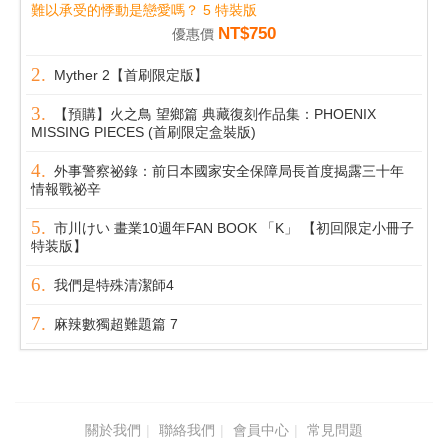
難以承受的悸動是戀愛嗎？ 5 特裝版
NT$750
優惠價
Myther 2【首刷限定版】
【預購】火之鳥 望鄉篇 典藏復刻作品集：PHOENIX
MISSING PIECES (首刷限定盒裝版)
外事警察祕錄：前日本國家安全保障局長首度揭露三十年
情報戰祕辛
市川けい 畫業10週年FAN BOOK 「K」 【初回限定小冊子
特装版】
我們是特殊清潔師4
麻辣數獨超難題篇 7
關於我們
聯絡我們
會員中心
常見問題