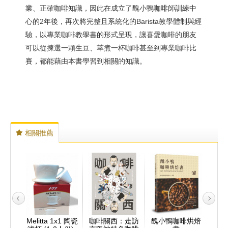
業、正確咖啡知識，因此在成立了醜小鴨咖啡師訓練中
心的2年後，再次將完整且系統化的Barista教學體制與經
驗，以專業咖啡教學書的形式呈現，讓喜愛咖啡的朋友
可以從揀選一顆生豆、萃煮一杯咖啡甚至到專業咖啡比
賽，都能藉由本書學習到相關的知識。
相關推薦
店經營
Melitta 1x1 陶瓷
咖啡關西：走訪
醜小鴨咖啡烘焙
咖啡