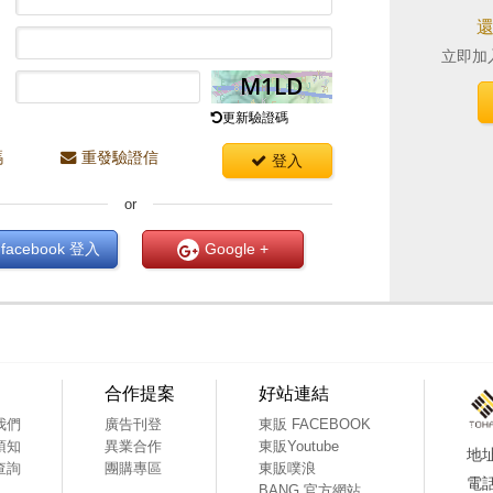
立即加
更新驗證碼
碼
重發驗證信
登入
or
facebook
登入
Google +
合作提案
好站連結
我們
廣告刊登
東販 FACEBOOK
須知
異業合作
東販Youtube
查詢
團購專區
東販噗浪
BANG 官方網站