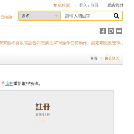
結帳(
0
)
登入 / 註冊
聯絡我們
宮崎駿
反應。台灣東販不會以電話告知您前往ATM操作任何動作。請定期更改密碼，以確
首頁
會員登入
可至
這裡
重新取得密碼。
註冊
JOIN US