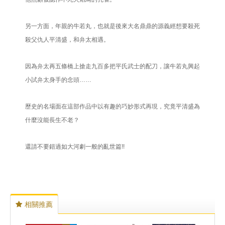
另一方面，年親的牛若丸，也就是後來大名鼎鼎的源義經想要殺死
殺父仇人平清盛，和弁太相遇。
因為弁太再五條橋上搶走九百多把平氏武士的配刀，讓牛若丸興起
小試弁太身手的念頭……
歷史的名場面在這部作品中以有趣的巧妙形式再現，究竟平清盛為
什麼沒能長生不老？
還請不要錯過如大河劇一般的亂世篇!!
相關推薦