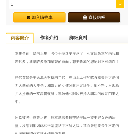
加入購物車
直接結帳
作者介紹
詳細資料
內容簡介
本集是亂世篇的上集，各位手塚迷要注意了，和文庫版本的內容相
差甚多，新增許多添加繪製的頁面，想要收藏的您絕對不可錯過！
時代背景是平氏源氏對抗的年代，在山上工作的憨直樵夫弁太是個
力大無窮的大隻佬，和鄰近的女孩阿吹戶定終生。卻不料，只因為
弁太撿來的一支高貴髮簪，導致他和阿吹被捲入朝廷的政治鬥爭之
中。
阿吹被強行擄走之後，原本應該要轉交給平氏一族中好女色的宗
盛，沒想到卻因此和平清盛結下不解之緣，進而替想要長生不老的
他照顧被認作不死火焰鳥的孔雀。