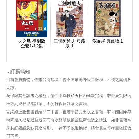
火之鳥 復刻版
三個阿道夫 典藏
多羅羅 典藏版 1
全套1-12集
版 1
訂購需知
目前會員購物，僅限台灣地區！暫不開放海外販售服務，不便之處請多
見諒。
為保障其他讀者之權益，請在下單後於五日內匯款完成，若未於期限內
匯款則逕行取消訂單，不另行保留訂購之書籍。
官網線上販售書籍絕非二手書，但若非當月出版之書籍，有可能因庫存
時間過久或是通路退回而有收縮膜破損並重新包裝之情況，如非書籍本
身裝訂錯誤及缺頁之情形，一律不予以退換貨，請會員自行考量確認後
再下單。