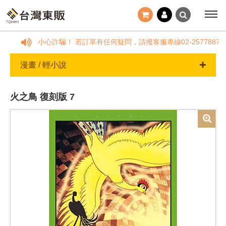
小心詐騙！ 若訂單有任何疑問，請撥客服專線02-257788
漫畫 / 輕小說
火之鳥 復刻版 7