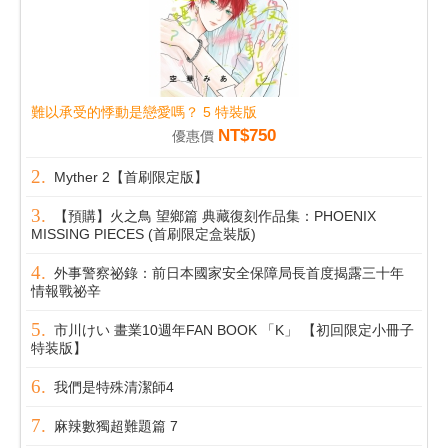
難以承受的悸動是戀愛嗎？ 5 特裝版
NT$750
優惠價
Myther 2【首刷限定版】
【預購】火之鳥 望鄉篇 典藏復刻作品集：PHOENIX
MISSING PIECES (首刷限定盒裝版)
外事警察祕錄：前日本國家安全保障局長首度揭露三十年
情報戰祕辛
市川けい 畫業10週年FAN BOOK 「K」 【初回限定小冊子
特装版】
我們是特殊清潔師4
麻辣數獨超難題篇 7