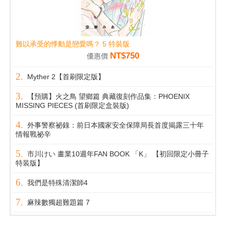
難以承受的悸動是戀愛嗎？ 5 特裝版
NT$750
優惠價
Myther 2【首刷限定版】
【預購】火之鳥 望鄉篇 典藏復刻作品集：PHOENIX
MISSING PIECES (首刷限定盒裝版)
外事警察祕錄：前日本國家安全保障局長首度揭露三十年
情報戰祕辛
市川けい 畫業10週年FAN BOOK 「K」 【初回限定小冊子
特装版】
我們是特殊清潔師4
麻辣數獨超難題篇 7