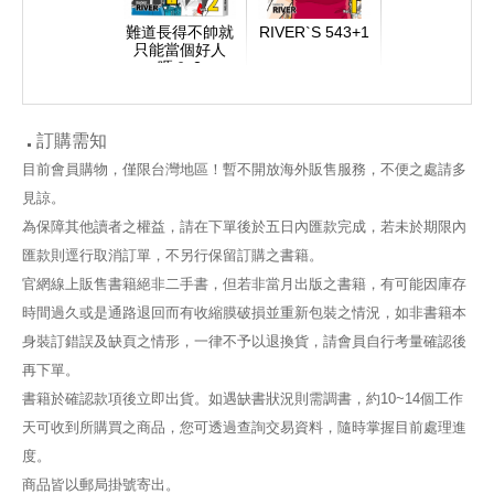
難道長得不帥就
RIVER`S 543+1
只能當個好人
嗎？ 2
訂購需知
目前會員購物，僅限台灣地區！暫不開放海外販售服務，不便之處請多
見諒。
為保障其他讀者之權益，請在下單後於五日內匯款完成，若未於期限內
匯款則逕行取消訂單，不另行保留訂購之書籍。
官網線上販售書籍絕非二手書，但若非當月出版之書籍，有可能因庫存
時間過久或是通路退回而有收縮膜破損並重新包裝之情況，如非書籍本
身裝訂錯誤及缺頁之情形，一律不予以退換貨，請會員自行考量確認後
再下單。
書籍於確認款項後立即出貨。如遇缺書狀況則需調書，約10~14個工作
天可收到所購買之商品，您可透過查詢交易資料，隨時掌握目前處理進
度。
商品皆以郵局掛號寄出。