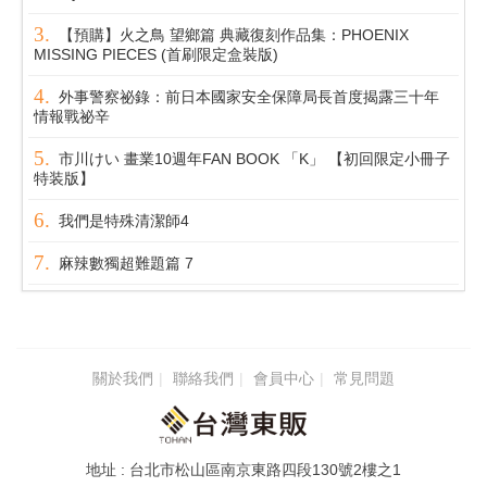
【預購】火之鳥 望鄉篇 典藏復刻作品集：PHOENIX
MISSING PIECES (首刷限定盒裝版)
外事警察祕錄：前日本國家安全保障局長首度揭露三十年
情報戰祕辛
市川けい 畫業10週年FAN BOOK 「K」 【初回限定小冊子
特装版】
我們是特殊清潔師4
麻辣數獨超難題篇 7
關於我們
聯絡我們
會員中心
常見問題
台北市松山區南京東路四段130號2樓之1