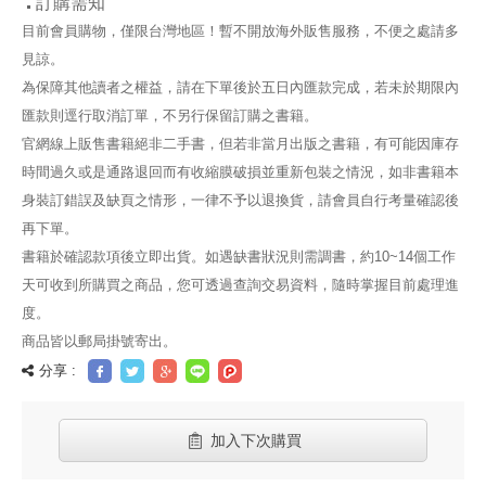
訂購需知
目前會員購物，僅限台灣地區！暫不開放海外販售服務，不便之處請多
見諒。
為保障其他讀者之權益，請在下單後於五日內匯款完成，若未於期限內
匯款則逕行取消訂單，不另行保留訂購之書籍。
官網線上販售書籍絕非二手書，但若非當月出版之書籍，有可能因庫存
時間過久或是通路退回而有收縮膜破損並重新包裝之情況，如非書籍本
身裝訂錯誤及缺頁之情形，一律不予以退換貨，請會員自行考量確認後
再下單。
書籍於確認款項後立即出貨。如遇缺書狀況則需調書，約10~14個工作
天可收到所購買之商品，您可透過查詢交易資料，隨時掌握目前處理進
度。
商品皆以郵局掛號寄出。
分享 :
加入下次購買