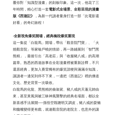
覆你對「知識型漫畫」的刻板印象。這一次，他花了三
年時間，精心打造一套
電影式全場景、全彩呈現的漫畫
版《西遊記》
，為新一代讀者量身打造一部「比電影還
好看」的奇幻旅程！
‧全新視角爆笑開場，經典橋段爆笑重現
這一集從「白龍馬」開場，帶出「觀音院鬥寶」、「火
燒觀音院」等家喻戶曉的情節，再一路鋪展到「智鬥黑
熊精」，最後引出「高老莊」與「收服豬八戒」的高潮
篇章。熟悉的西遊故事在全彩漫畫裡被重新詮釋，不只
還原經典，更加入賽雷獨有的爆笑諧梗與滿滿冷知識，
讓讀者一邊笑到停不下來，一邊把《西遊記》裡的佛道
文化、歷史背景一次吸收。
白龍馬的化龍、黑熊精的偷袈裟、豬八戒的天蓬元帥由
來，甚至黃風洞被三昧神風襲擊的經典名場面，都以全
新喜感手法展開──孫悟空既聰明又調皮，豬八戒的耍懶
和饞嘴變得更有戲，就連觀音院的老院主，也意外的讓