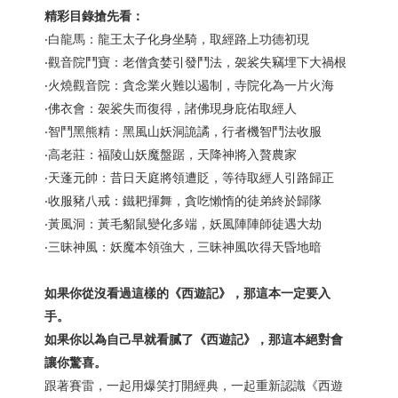
精彩目錄搶先看：
‧白龍馬：龍王太子化身坐騎，取經路上功德初現
‧觀音院鬥寶：老僧貪婪引發鬥法，袈裟失竊埋下大禍根
‧火燒觀音院：貪念業火難以遏制，寺院化為一片火海
‧佛衣會：袈裟失而復得，諸佛現身庇佑取經人
‧智鬥黑熊精：黑風山妖洞詭譎，行者機智鬥法收服
‧高老莊：福陵山妖魔盤踞，天降神將入贅農家
‧天蓬元帥：昔日天庭將領遭貶，等待取經人引路歸正
‧收服豬八戒：鐵耙揮舞，貪吃懶惰的徒弟終於歸隊
‧黃風洞：黃毛貂鼠變化多端，妖風陣陣師徒遇大劫
‧三昧神風：妖魔本領強大，三昧神風吹得天昏地暗
如果你從沒看過這樣的《西遊記》，那這本一定要入
手。
如果你以為自己早就看膩了《西遊記》，那這本絕對會
讓你驚喜。
跟著賽雷，一起用爆笑打開經典，一起重新認識《西遊