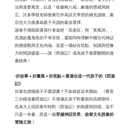
法與貪婪寓意，以及「收服豬八戒」象徵的懲戒與歸
正。許多學校老師推薦它作為語文學習的補充讀物，書
店也大力推廣為親子共讀的最佳選擇。
讀者不僅能跟著孫行者途經「高老莊」與「黃風洞」，
見識妖魔鬼怪的千奇百怪，還能同時理解中國古代神話
的價值觀與文化內涵。這是一場結合笑點、知識與想像
力的閱讀盛宴——讓《西遊記》成為孩子最愛翻開的漫
畫經典！
‧好故事＋好畫風＋好笑點＝最適合這一代孩子的《西遊
記》
你還在煩惱孩子不愛讀書？不如就從這本開始。《賽雷
三分鐘漫畫西遊記》不僅滿足孩子對畫面的高標期待，
也為大人找回童年時對《西遊記》的熱愛與回憶。這不
只是一本書，而是一趟
穿越神話世界、啟發文化想像的
冒險之旅
！