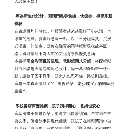
人忍俊不禁！
‧專為新生代設計，閱讀門檻零負擔，快節奏、視覺系新
體驗
在資訊爆炸的時代，年輕讀者越來越難靜下心來讀一本
厚重的經典。賽雷洞悉這一點，以「三分鐘爆笑＋沉浸
式漫畫」的節奏，讓你在翻頁的同時輕鬆吸收故事脈
絡，還能學到不為人知的文化背景與歷史意涵。
本書採用
全彩高畫質呈現、電影鏡頭式分鏡
，搭配輕鬆
對白與諧趣表情包式角色設計，每一幕都像動畫一樣生
動，讓孩子愛不釋手，讓大人也忍不住一路笑到最後。
這是一本真正做到了**「寓教於樂、老少咸宜」的國民漫
畫書**。
‧學校書店齊聲推薦，孩子讀得開心，爸媽也安心
這套漫畫不僅是娛樂，更是文化啟蒙讀物。全書結合古
典文學、佛道故事與現代幽默，讓孩子在輕鬆閱讀中自
然理解「白龍馬」背後的救贖觀、「觀音院」發生的鬥