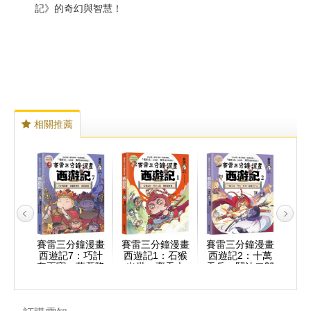
記》的奇幻與智慧！
相關推薦
鐘漫畫
賽雷三分鐘漫畫
賽雷三分鐘漫畫
賽雷三分鐘漫畫
賽雷
勇鬥
西遊記7：巧計
西遊記1：石猴
西遊記2：十萬
西
孫行者
奪兩寶、葫蘆降
出世、齊天大
天兵、鬥法二郎
山
戒巡山
銀角、真假唐僧
聖、攪亂蟠桃會
神、鎮壓五行山
者