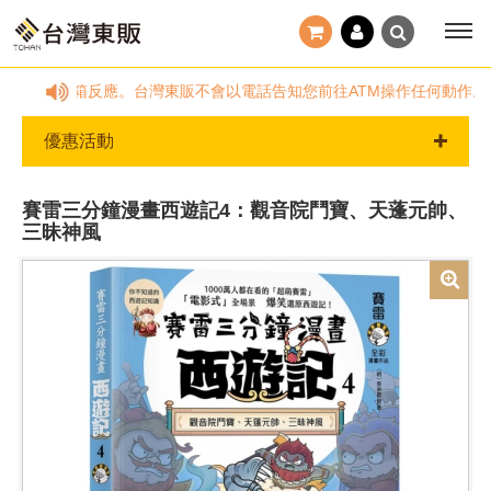
間，請透過客服信箱反應。台灣東販不會以電話告知您前往ATM操作任何動作。
優惠活動
賽雷三分鐘漫畫西遊記4：觀音院鬥寶、天蓬元帥、
三昧神風