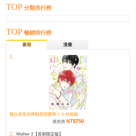
TOP
分類排行榜
TOP
暢銷排行榜
書籍
漫畫
難以承受的悸動是戀愛嗎？ 5 特裝版
NT$750
優惠價
Myther 2【首刷限定版】