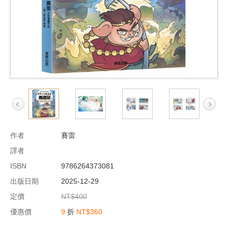
作者
賽雷
譯者
ISBN
9786264373081
出版日期
2025-12-29
定價
NT$400
優惠價
9
折
NT$360