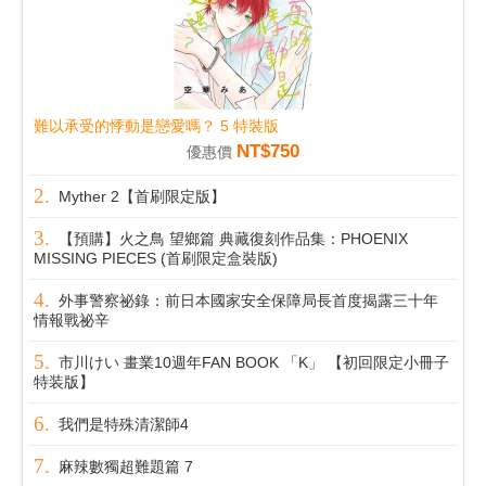
難以承受的悸動是戀愛嗎？ 5 特裝版
NT$750
優惠價
Myther 2【首刷限定版】
【預購】火之鳥 望鄉篇 典藏復刻作品集：PHOENIX
MISSING PIECES (首刷限定盒裝版)
外事警察祕錄：前日本國家安全保障局長首度揭露三十年
情報戰祕辛
市川けい 畫業10週年FAN BOOK 「K」 【初回限定小冊子
特装版】
我們是特殊清潔師4
麻辣數獨超難題篇 7