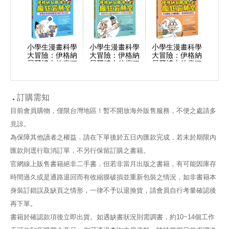
小學生漫畫科學
小學生漫畫科學
小學生漫畫科學
大冒險：伊格納
大冒險：伊格納
大冒險：伊格納
貝爾博士的瘋狂
貝爾博士的瘋狂
貝爾博士的瘋狂
實驗室①：摩斯
實驗室②：揭開
實驗室④ 奈米機
奇多高頻發射器
宇宙大爆炸奧祕
器人大戰恐龍
大戰不良小混混
的LHC大型強子
人，對抗邪惡尼
對撞機
格博
訂購需知
目前會員購物，僅限台灣地區！暫不開放海外販售服務，不便之處請多
見諒。
為保障其他讀者之權益，請在下單後於五日內匯款完成，若未於期限內
匯款則逕行取消訂單，不另行保留訂購之書籍。
官網線上販售書籍絕非二手書，但若非當月出版之書籍，有可能因庫存
時間過久或是通路退回而有收縮膜破損並重新包裝之情況，如非書籍本
身裝訂錯誤及缺頁之情形，一律不予以退換貨，請會員自行考量確認後
再下單。
書籍於確認款項後立即出貨。如遇缺書狀況則需調書，約10~14個工作