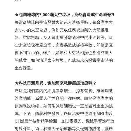
★包圍地球的7,000
噸太空垃圾，竟然會造成生命威脅
⁈
每當從地球向宇宙發射火箭或人造衛星時，都會產生大
大小小的太空垃圾，例如完成任務後拋棄的火箭推進
器、空燃料箱，及人造衛星分離過程中的小碎片等。這
些太空垃圾密度愈高，愈容易造成碰撞事故，即使是直
徑不到1cm的小碎片，如果和太空站相撞也會造成重大
的威脅，如何清理太空垃圾，也成為未來探索宇宙時的
重要課題。
★科技日新月異，也能用來戰勝癌症治療嗎？
癌症是我們體內的細胞異常增生，掠奪營養、破壞周遭
器官功能，威脅人們性命的一種疾病。由於癌症產生的
原因眾說紛紜，如何消滅癌細胞也一直是困難重重的挑
戰。不過，隨著科技發展，癌症治療中也運用MRI造影、
CT斷層等技術精準檢測，並以電腦刀、機械手臂進行放
射線外科手術，和重力子治療器等尖端醫療設備，讓癌