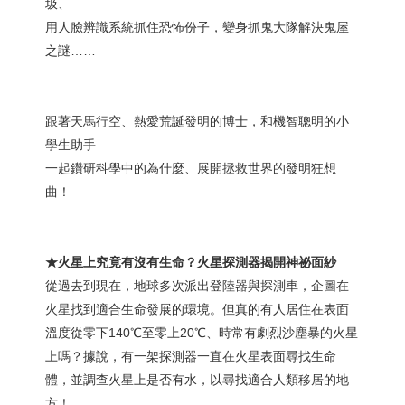
圾、
用人臉辨識系統抓住恐怖份子，變身抓鬼大隊解決鬼屋
之謎……
跟著天馬行空、熱愛荒誕發明的博士，和機智聰明的小
學生助手
一起鑽研科學中的為什麼、展開拯救世界的發明狂想
曲！
★火星上究竟有沒有生命？火星探測器揭開神祕面紗
從過去到現在，地球多次派出登陸器與探測車，企圖在
火星找到適合生命發展的環境。但真的有人居住在表面
溫度從零下140℃至零上20℃、時常有劇烈沙塵暴的火星
上嗎？據說，有一架探測器一直在火星表面尋找生命
體，並調查火星上是否有水，以尋找適合人類移居的地
方！