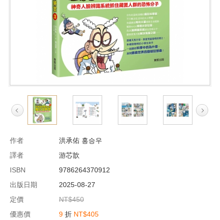
作者
洪承佑 홍승우
譯者
游芯歆
ISBN
9786264370912
出版日期
2025-08-27
定價
NT$450
優惠價
9
折
NT$405