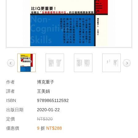
作者
博克重子
譯者
王美娟
ISBN
9789865112592
出版日期
2020-01-22
定價
NT$320
優惠價
9
折
NT$288