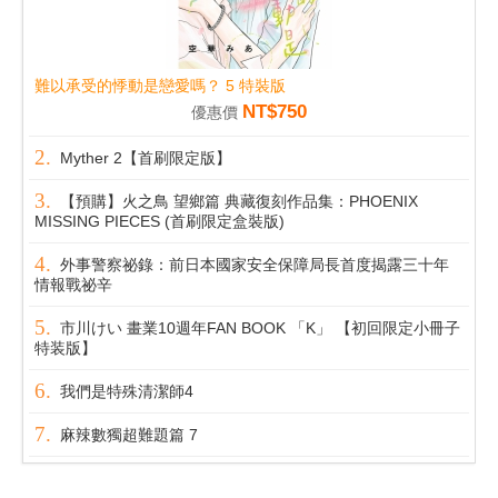
難以承受的悸動是戀愛嗎？ 5 特裝版
NT$750
優惠價
Myther 2【首刷限定版】
【預購】火之鳥 望鄉篇 典藏復刻作品集：PHOENIX
MISSING PIECES (首刷限定盒裝版)
外事警察祕錄：前日本國家安全保障局長首度揭露三十年
情報戰祕辛
市川けい 畫業10週年FAN BOOK 「K」 【初回限定小冊子
特装版】
我們是特殊清潔師4
麻辣數獨超難題篇 7