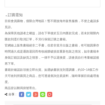
特梭利與阿德勒
法：自主能力大
持到底的孩子」
心理學，日本92
增！原來學習這
歲阿嬤的奇蹟育
麼好玩！
兒法
訂購需知
目前會員購物，僅限台灣地區！暫不開放海外販售服務，不便之處請多
見諒。
為保障其他讀者之權益，請在下單後於五日內匯款完成，若未於期限內
匯款則逕行取消訂單，不另行保留訂購之書籍。
官網線上販售書籍絕非二手書，但若非當月出版之書籍，有可能因庫存
時間過久或是通路退回而有收縮膜破損並重新包裝之情況，如非書籍本
身裝訂錯誤及缺頁之情形，一律不予以退換貨，請會員自行考量確認後
再下單。
書籍於確認款項後立即出貨。如遇缺書狀況則需調書，約10~14個工作
天可收到所購買之商品，您可透過查詢交易資料，隨時掌握目前處理進
度。
商品皆以郵局掛號寄出。
分享 :