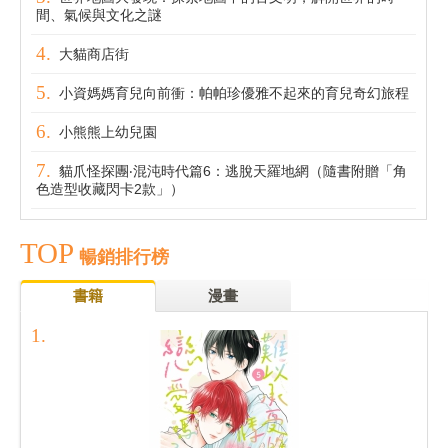
間、氣候與文化之謎
大貓商店街
小資媽媽育兒向前衝：帕帕珍優雅不起來的育兒奇幻旅程
小熊熊上幼兒園
貓爪怪探團‧混沌時代篇6：逃脫天羅地網（隨書附贈「角
色造型收藏閃卡2款」）
TOP
暢銷排行榜
書籍
漫畫