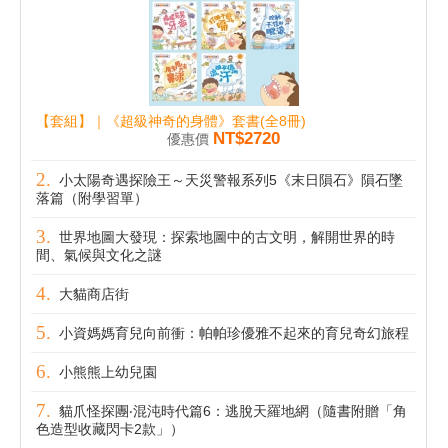
【套組】｜《超級神奇的身體》套書(全8冊)
NT$2720
優惠價
小太陽奇遇探險王～天災警報系列5《末日隕石》隕石墜
落篇（附學習單）
世界地圖大發現：探索地圖中的古文明，解開世界的時
間、氣候與文化之謎
大貓商店街
小資媽媽育兒向前衝：帕帕珍優雅不起來的育兒奇幻旅程
小熊熊上幼兒園
貓爪怪探團‧混沌時代篇6：逃脫天羅地網（隨書附贈「角
色造型收藏閃卡2款」）