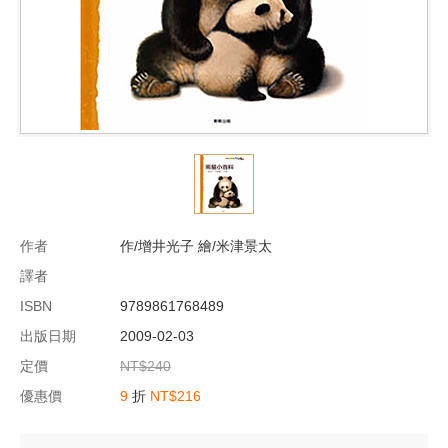
作者
作/增井光子 繪/米津景太
譯者
ISBN
9789861768489
出版日期
2009-02-03
定價
NT$240
優惠價
9
折
NT$216