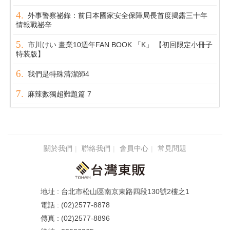
外事警察祕錄：前日本國家安全保障局長首度揭露三十年
情報戰祕辛
市川けい 畫業10週年FAN BOOK 「K」 【初回限定小冊子
特装版】
我們是特殊清潔師4
麻辣數獨超難題篇 7
關於我們
聯絡我們
會員中心
常見問題
台北市松山區南京東路四段130號2樓之1
(02)2577-8878
(02)2577-8896