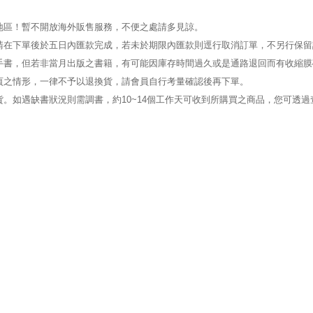
地區！暫不開放海外販售服務，不便之處請多見諒。
請在下單後於五日內匯款完成，若未於期限內匯款則逕行取消訂單，不另行保留
手書，但若非當月出版之書籍，有可能因庫存時間過久或是通路退回而有收縮膜
頁之情形，一律不予以退換貨，請會員自行考量確認後再下單。
。如遇缺書狀況則需調書，約10~14個工作天可收到所購買之商品，您可透