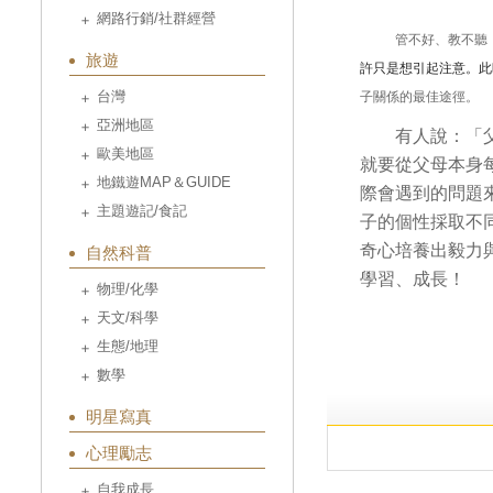
網路行銷/社群經營
管不好、教不聽
旅遊
許只是想引起注意。此
台灣
子關係的最佳途徑。
亞洲地區
有人說：
「
歐美地區
就要從父母本身
地鐵遊MAP＆GUIDE
際會遇到的問題
主題遊記/食記
子的個性採取不
奇心培養出毅力
自然科普
學習、成長！
物理/化學
天文/科學
生態/地理
數學
明星寫真
心理勵志
自我成長