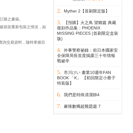
Myther 2【首刷限定版】
訂購之書籍。
【預購】火之鳥 望鄉篇 典藏
破損並重新包裝之情況，如
復刻作品集：PHOENIX
MISSING PIECES (首刷限定盒裝
版)
過查詢交易資料，隨時掌握目
外事警察祕錄：前日本國家安
全保障局長首度揭露三十年情報
戰祕辛
市川けい 畫業10週年FAN
BOOK 「K」 【初回限定小冊子
特装版】
我們是特殊清潔師4
麻辣數獨超難題篇 7