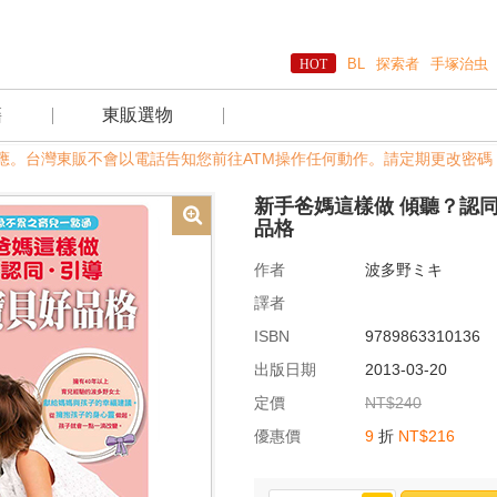
BL
探索者
手塚治虫
籍
東販選物
反應。台灣東販不會以電話告知您前往ATM操作任何動作。請定期更改密碼，以
新手爸媽這樣做 傾聽？認同
品格
作者
波多野ミキ
譯者
ISBN
9789863310136
出版日期
2013-03-20
定價
NT$240
優惠價
9
折
NT$216