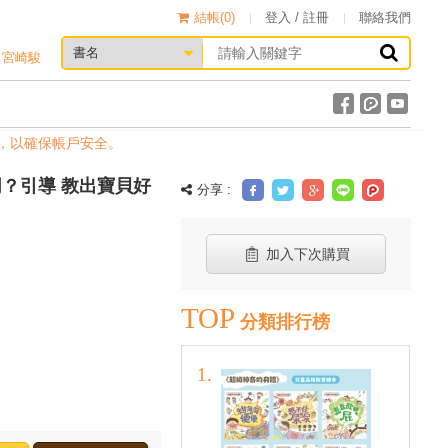
結帳(
0
)
登入 / 註冊
聯絡我們
宮崎駿
確保帳戶安全。
？引導 教出寶貝好
分享 :
加入下次購買
TOP
分類排行榜