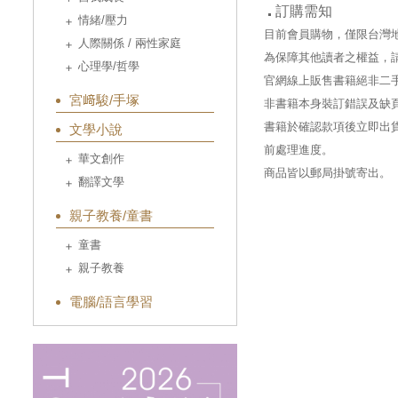
訂購需知
情緒/壓力
目前會員購物，僅限台灣
人際關係 / 兩性家庭
為保障其他讀者之權益，
心理學/哲學
官網線上販售書籍絕非二
宮﨑駿/手塚
非書籍本身裝訂錯誤及缺
書籍於確認款項後立即出貨
文學小說
前處理進度。
華文創作
商品皆以郵局掛號寄出。
翻譯文學
親子教養/童書
童書
親子教養
電腦/語言學習