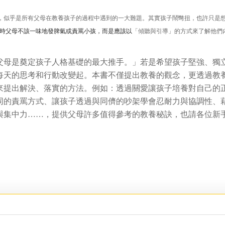
，似乎是所有父母在教養孩子的過程中遇到的一大難題。其實孩子鬧彆扭，也許只是
時父母不該一味地發脾氣或責罵小孩，而是應該以
「傾聽與引導」的方式來了解他們
父母是奠定孩子人格基礎的最大推手。
」若是希望孩子堅強、獨
每天的思考和行動改變起。本書不僅提出教養的觀念，更透過
教
來提出解決、落實的方法。例如：透過關愛讓孩子培養對自己的
同的責罵方式、讓孩子透過與同儕的吵架學會忍耐力與協調性、
與集中力……，提供父母許多值得參考的教養秘訣，也請各位新