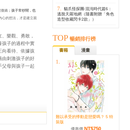
貓爪怪探團‧混沌時代篇6：
想撒嬌
；孩子常吵鬧，也
逃脫天羅地網（隨書附贈「角色
內心的想法，才是建立親
造型收藏閃卡2款」）
TOP
立、樂觀、勇敢，
暢銷排行榜
養孩子的過程中
實
書籍
漫畫
正向看待、依據孩
藉由刺激孩子的好
手父母與孩子一起
難以承受的悸動是戀愛嗎？ 5 特
裝版
NT$750
優惠價