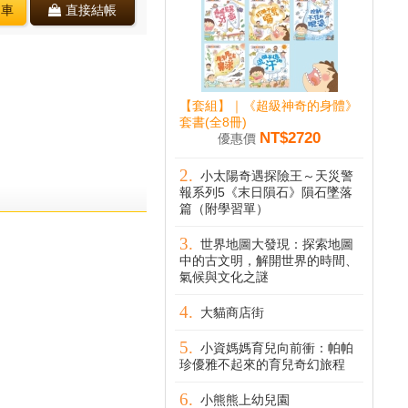
物車
直接結帳
【套組】｜《超級神奇的身體》
套書(全8冊)
NT$2720
優惠價
小太陽奇遇探險王～天災警
報系列5《末日隕石》隕石墜落
篇（附學習單）
世界地圖大發現：探索地圖
中的古文明，解開世界的時間、
氣候與文化之謎
大貓商店街
小資媽媽育兒向前衝：帕帕
珍優雅不起來的育兒奇幻旅程
小熊熊上幼兒園