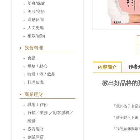
塑身/保健
美妝/穿搭
運動休閒
人文史地
植栽/寵物
飲食料理
食譜
烘焙 / 點心
作者
內容簡介
咖啡 / 酒 / 飲品
教出好品格的
料理知識
商業理財
職場工作術
「我的孩子老是
行銷／業務 ／顧客服務／
「孩子靜不下來
經營
投資理財
「我開始痛恨每
創業開店