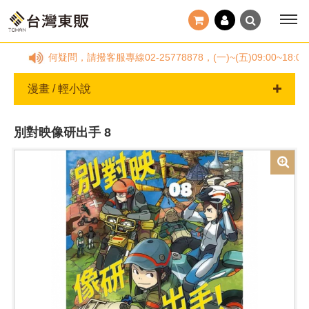
單有任何疑問，請撥客服專線02-25778878，(一)~(五)09:0
漫畫 / 輕小說
別對映像研出手 8