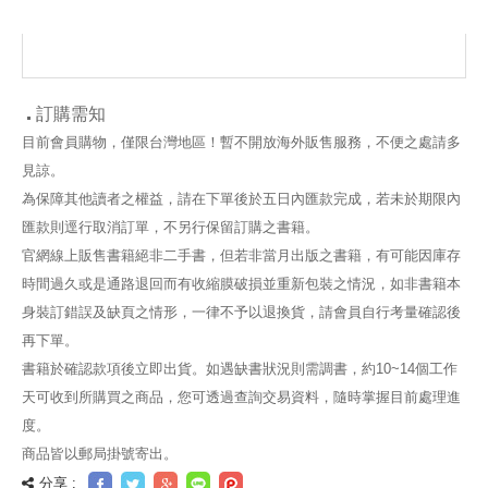
訂購需知
目前會員購物，僅限台灣地區！暫不開放海外販售服務，不便之處請多
見諒。
為保障其他讀者之權益，請在下單後於五日內匯款完成，若未於期限內
匯款則逕行取消訂單，不另行保留訂購之書籍。
官網線上販售書籍絕非二手書，但若非當月出版之書籍，有可能因庫存
時間過久或是通路退回而有收縮膜破損並重新包裝之情況，如非書籍本
身裝訂錯誤及缺頁之情形，一律不予以退換貨，請會員自行考量確認後
再下單。
書籍於確認款項後立即出貨。如遇缺書狀況則需調書，約10~14個工作
天可收到所購買之商品，您可透過查詢交易資料，隨時掌握目前處理進
度。
商品皆以郵局掛號寄出。
分享 :