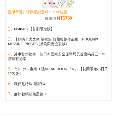
難以承受的悸動是戀愛嗎？ 5 特裝版
NT$750
優惠價
Myther 2【首刷限定版】
【預購】火之鳥 望鄉篇 典藏復刻作品集：PHOENIX
MISSING PIECES (首刷限定盒裝版)
外事警察祕錄：前日本國家安全保障局長首度揭露三十年
情報戰祕辛
市川けい 畫業10週年FAN BOOK 「K」 【初回限定小冊子
特装版】
我們是特殊清潔師4
麻辣數獨超難題篇 7