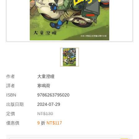
作者
大童澄瞳
譯者
寒鳴荷
ISBN
9786263795020
出版日期
2024-07-29
定價
NT$130
優惠價
9
折
NT$117