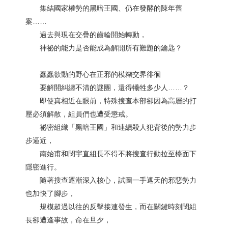
集結國家權勢的黑暗王國、仍在發酵的陳年舊
案……
過去與現在交疊的齒輪開始轉動，
神祕的能力是否能成為解開所有難題的鑰匙？
蠢蠢欲動的野心在正邪的模糊交界徘徊
要解開糾纏不清的謎團，還得犧牲多少人……？
即使真相近在眼前，特殊搜查本部卻因為高層的打
壓必須解散，組員們也遭受懲戒。
祕密組織「黑暗王國」和連續殺人犯背後的勢力步
步逼近，
南始甫和閔宇直組長不得不將搜查行動拉至檯面下
隱密進行。
隨著搜查逐漸深入核心，試圖一手遮天的邪惡勢力
也加快了腳步，
規模超過以往的反擊接連發生，而在關鍵時刻閔組
長卻遭逢事故，命在旦夕，