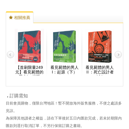
相關推薦
的男人
【首刷限量249
看見屍體的男人
看見屍體的男人
看見
王國
元】看見屍體的
I：起源（下）
Ⅱ：死亡設計者
Ⅱ：
）
男人I：起源
(上)
（上）
訂購需知
目前會員購物，僅限台灣地區！暫不開放海外販售服務，不便之處請多
見諒。
為保障其他讀者之權益，請在下單後於五日內匯款完成，若未於期限內
匯款則逕行取消訂單，不另行保留訂購之書籍。