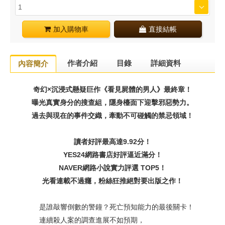
加入購物車
直接結帳
作者介紹
目錄
詳細資料
內容簡介
奇幻×沉浸式懸疑巨作《看見屍體的男人》最終章！
曝光真實身分的搜查組，隱身檯面下迎擊邪惡勢力。
過去與現在的事件交織，牽動不可碰觸的禁忌領域！
讀者好評最高達9.92分！
YES24網路書店好評逼近滿分！
NAVER網路小說實力評選 TOP5！
光看連載不過癮，粉絲狂推絕對要出版之作！
是誰敲響倒數的警鐘？死亡預知能力的最後關卡！
連續殺人案的調查進展不如預期，