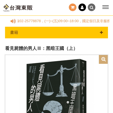
專線02-25778878，(一)~(五)09:00~18:00，國定假日
書籍
看見屍體的男人Ⅲ：黑暗王國（上）