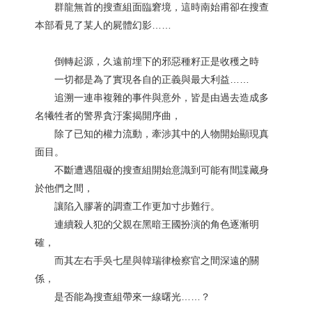
群龍無首的搜查組面臨窘境，這時南始甫卻在搜查
本部看見了某人的屍體幻影……
倒轉起源，久遠前埋下的邪惡種籽正是收穫之時
一切都是為了實現各自的正義與最大利益……
追溯一連串複雜的事件與意外，皆是由過去造成多
名犧牲者的警界貪汙案揭開序曲，
除了已知的權力流動，牽涉其中的人物開始顯現真
面目。
不斷遭遇阻礙的搜查組開始意識到可能有間諜藏身
於他們之間，
讓陷入膠著的調查工作更加寸步難行。
連續殺人犯的父親在黑暗王國扮演的角色逐漸明
確，
而其左右手吳七星與韓瑞律檢察官之間深遠的關
係，
是否能為搜查組帶來一線曙光……？