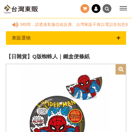
00，國定假日及非服務時間，請透過客服信箱反應。台灣東販不會以電話告知您前
東販選物
【日雜貨】Q版蜘蛛人｜鐵盒便條紙