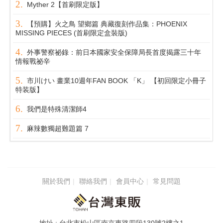
Myther 2【首刷限定版】
【預購】火之鳥 望鄉篇 典藏復刻作品集：PHOENIX
MISSING PIECES (首刷限定盒裝版)
外事警察祕錄：前日本國家安全保障局長首度揭露三十年
情報戰祕辛
市川けい 畫業10週年FAN BOOK 「K」 【初回限定小冊子
特装版】
我們是特殊清潔師4
麻辣數獨超難題篇 7
關於我們
聯絡我們
會員中心
常見問題
台北市松山區南京東路四段130號2樓之1