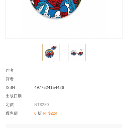
作者
譯者
ISBN
4977524154426
出版日期
定價
NT$280
優惠價
8
折
NT$224