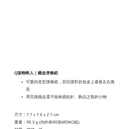
Q版蜘蛛人｜鐵盒便條紙
可愛的造型便條紙，寫完後對折放桌上還會左右搖
晃
用完後鐵盒還可收納迴紋針、飾品之類的小物
尺寸：7.7 x 7.6 x 2.7 cm
重量：95.3 g (內約有80張MEMO紙)