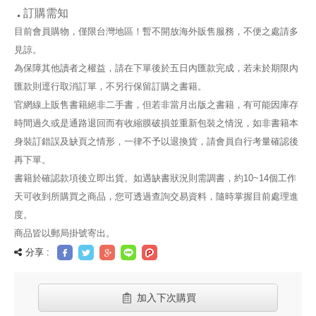
訂購需知
目前會員購物，僅限台灣地區！暫不開放海外販售服務，不便之處請多
見諒。
為保障其他讀者之權益，請在下單後於五日內匯款完成，若未於期限內
匯款則逕行取消訂單，不另行保留訂購之書籍。
官網線上販售書籍絕非二手書，但若非當月出版之書籍，有可能因庫存
時間過久或是通路退回而有收縮膜破損並重新包裝之情況，如非書籍本
身裝訂錯誤及缺頁之情形，一律不予以退換貨，請會員自行考量確認後
再下單。
書籍於確認款項後立即出貨。如遇缺書狀況則需調書，約10~14個工作
天可收到所購買之商品，您可透過查詢交易資料，隨時掌握目前處理進
度。
商品皆以郵局掛號寄出。
分享 :
加入下次購買