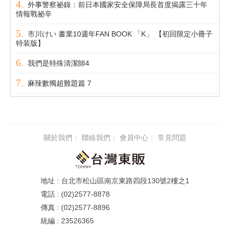
外事警察祕錄：前日本國家安全保障局長首度揭露三十年
情報戰祕辛
市川けい 畫業10週年FAN BOOK 「K」 【初回限定小冊子
特装版】
我們是特殊清潔師4
麻辣數獨超難題篇 7
關於我們
聯絡我們
會員中心
常見問題
台北市松山區南京東路四段130號2樓之1
(02)2577-8878
(02)2577-8896
23526365