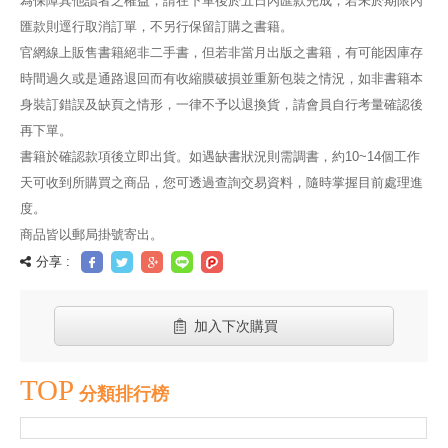
為保障其他讀者之權益，請在下單後於五日內匯款完成，若未於期限內
匯款則逕行取消訂單，不另行保留訂購之書籍。
官網線上販售書籍絕非二手書，但若非當月出版之書籍，有可能因庫存
時間過久或是通路退回而有收縮膜破損並重新包裝之情況，如非書籍本
身裝訂錯誤及缺頁之情形，一律不予以退換貨，請會員自行考量確認後
再下單。
書籍於確認款項後立即出貨。如遇缺書狀況則需調書，約10~14個工作
天可收到所購買之商品，您可透過查詢交易資料，隨時掌握目前處理進
度。
商品皆以郵局掛號寄出。
分享 :
加入下次購買
TOP
分類排行榜