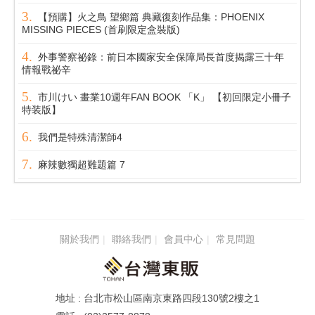
【預購】火之鳥 望鄉篇 典藏復刻作品集：PHOENIX
MISSING PIECES (首刷限定盒裝版)
外事警察祕錄：前日本國家安全保障局長首度揭露三十年
情報戰祕辛
市川けい 畫業10週年FAN BOOK 「K」 【初回限定小冊子
特装版】
我們是特殊清潔師4
麻辣數獨超難題篇 7
關於我們
聯絡我們
會員中心
常見問題
台北市松山區南京東路四段130號2樓之1