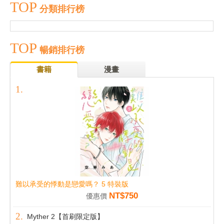
TOP
分類排行榜
TOP
暢銷排行榜
書籍
漫畫
難以承受的悸動是戀愛嗎？ 5 特裝版
NT$750
優惠價
Myther 2【首刷限定版】