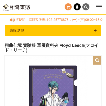
單有任何疑問，請撥客服專線02-25778878，(一)~(五)09:00
東販選物
扭曲仙境 實驗服 單層資料夾 Floyd Leech(フロイ
ド・リーチ)