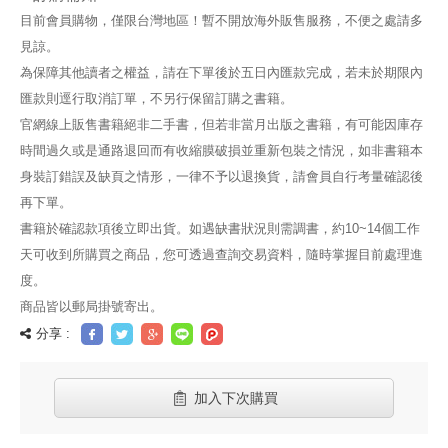
目前會員購物，僅限台灣地區！暫不開放海外販售服務，不便之處請多
見諒。
為保障其他讀者之權益，請在下單後於五日內匯款完成，若未於期限內
匯款則逕行取消訂單，不另行保留訂購之書籍。
官網線上販售書籍絕非二手書，但若非當月出版之書籍，有可能因庫存
時間過久或是通路退回而有收縮膜破損並重新包裝之情況，如非書籍本
身裝訂錯誤及缺頁之情形，一律不予以退換貨，請會員自行考量確認後
再下單。
書籍於確認款項後立即出貨。如遇缺書狀況則需調書，約10~14個工作
天可收到所購買之商品，您可透過查詢交易資料，隨時掌握目前處理進
度。
商品皆以郵局掛號寄出。
分享 :
加入下次購買