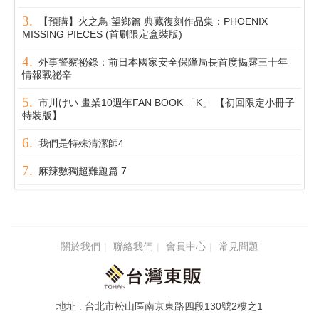
【預購】火之鳥 望鄉篇 典藏復刻作品集：PHOENIX
MISSING PIECES (首刷限定盒裝版)
外事警察祕錄：前日本國家安全保障局長首度揭露三十年
情報戰祕辛
市川けい 畫業10週年FAN BOOK 「K」 【初回限定小冊子
特装版】
我們是特殊清潔師4
麻辣數獨超難題篇 7
關於我們
聯絡我們
會員中心
常見問題
台北市松山區南京東路四段130號2樓之1