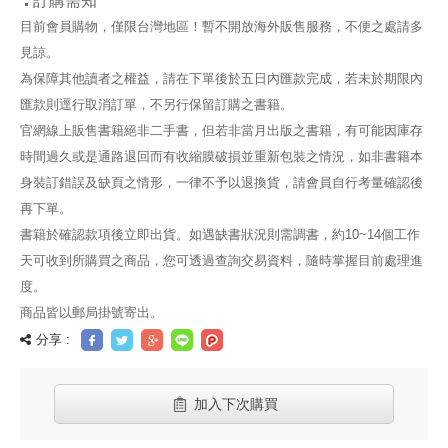
訂購需知
目前會員購物，僅限台灣地區！暫不開放海外販售服務，不便之處請多
見諒。
為保障其他讀者之權益，請在下單後於五日內匯款完成，若未於期限內
匯款則逕行取消訂單，不另行保留訂購之書籍。
官網線上販售書籍絕非二手書，但若非當月出版之書籍，有可能因庫存
時間過久或是通路退回而有收縮膜破損並重新包裝之情況，如非書籍本
身裝訂錯誤及缺頁之情形，一律不予以退換貨，請會員自行考量確認後
再下單。
書籍於確認款項後立即出貨。如遇缺書狀況則需調書，約10~14個工作
天可收到所購買之商品，您可透過查詢交易資料，隨時掌握目前處理進
度。
商品皆以郵局掛號寄出。
分享 :
加入下次購買