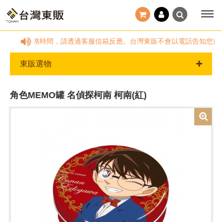
:00，國定假日及非服務時間，請透過客服信箱反應。台灣東販不會以電話告知您
東販選物
角色MEMO罐 名偵探柯南 柯南(紅)