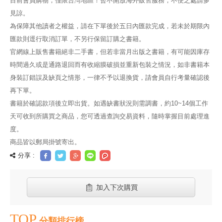
目前會員購物，僅限台灣地區！暫不開放海外販售服務，不便之處請多
見諒。
為保障其他讀者之權益，請在下單後於五日內匯款完成，若未於期限內
匯款則逕行取消訂單，不另行保留訂購之書籍。
官網線上販售書籍絕非二手書，但若非當月出版之書籍，有可能因庫存
時間過久或是通路退回而有收縮膜破損並重新包裝之情況，如非書籍本
身裝訂錯誤及缺頁之情形，一律不予以退換貨，請會員自行考量確認後
再下單。
書籍於確認款項後立即出貨。如遇缺書狀況則需調書，約10~14個工作
天可收到所購買之商品，您可透過查詢交易資料，隨時掌握目前處理進
度。
商品皆以郵局掛號寄出。
分享 :
加入下次購買
TOP
分類排行榜