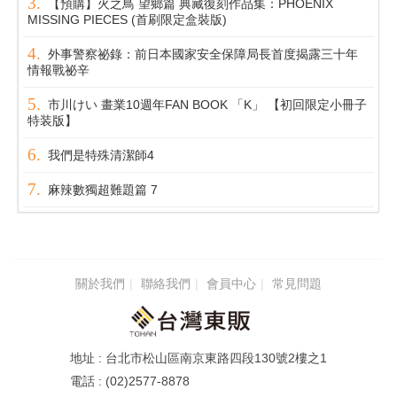
【預購】火之鳥 望鄉篇 典藏復刻作品集：PHOENIX
MISSING PIECES (首刷限定盒裝版)
外事警察祕錄：前日本國家安全保障局長首度揭露三十年
情報戰祕辛
市川けい 畫業10週年FAN BOOK 「K」 【初回限定小冊子
特装版】
我們是特殊清潔師4
麻辣數獨超難題篇 7
關於我們
聯絡我們
會員中心
常見問題
台北市松山區南京東路四段130號2樓之1
(02)2577-8878