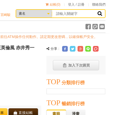
結帳(
0
)
登入 / 註冊
聯絡我們
宮崎駿
您前往ATM操作任何動作。請定期更改密碼，以確保帳戶安全。
版英倫風 赤井秀一
分享 :
加入下次購買
TOP
分類排行榜
TOP
暢銷排行榜
物車
直接結帳
書籍
漫畫