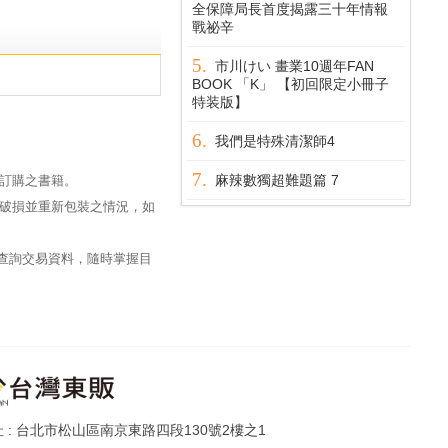
全保障局長首度揭露三十年情報
戰祕辛
市川けい 畫業10週年FAN
BOOK 「K」 【初回限定小冊子
特装版】
我們是特殊清潔師4
麻辣數獨超難題篇 7
訂購之書籍。
破損並重新包裝之情況，如
過查詢交易資料，隨時掌握目
台北市松山區南京東路四段130號2樓之1