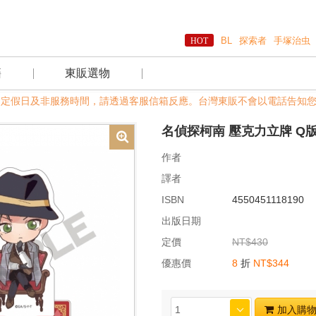
BL
探索者
手塚治虫
籍
東販選物
8:00，國定假日及非服務時間，請透過客服信箱反應。台灣東販不會以電話告知
名偵探柯南 壓克力立牌 Q
作者
譯者
ISBN
4550451118190
出版日期
定價
NT$430
優惠價
8
折
NT$344
加入購