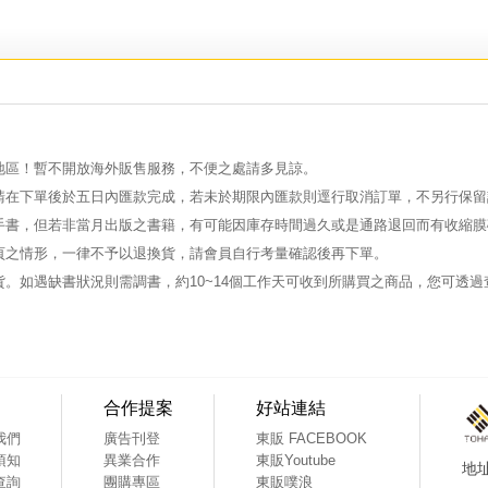
地區！暫不開放海外販售服務，不便之處請多見諒。
請在下單後於五日內匯款完成，若未於期限內匯款則逕行取消訂單，不另行保留
手書，但若非當月出版之書籍，有可能因庫存時間過久或是通路退回而有收縮膜
頁之情形，一律不予以退換貨，請會員自行考量確認後再下單。
。如遇缺書狀況則需調書，約10~14個工作天可收到所購買之商品，您可透
合作提案
好站連結
我們
廣告刊登
東販 FACEBOOK
須知
異業合作
東販Youtube
查詢
團購專區
東販噗浪