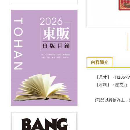
內容簡介
【尺寸】・H105×W
【材料】・壓克力
(商品以實物為主，