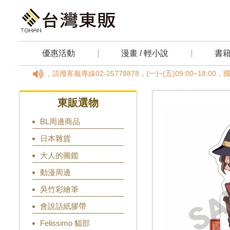
優惠活動
漫畫 / 輕小說
書
任何疑問，請撥客服專線02-25778878，(一)~(五)09:00~1
東販選物
BL周邊商品
日本雜貨
大人的圖鑑
動漫周邊
吳竹彩繪筆
會說話紙膠帶
Felissimo 貓部