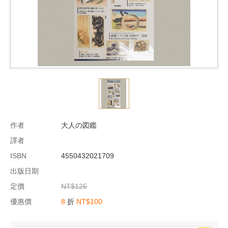
作者
大人の図鑑
譯者
ISBN
4550432021709
出版日期
定價
NT$125
優惠價
8
折
NT$100