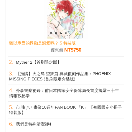
難以承受的悸動是戀愛嗎？ 5 特裝版
NT$750
優惠價
Myther 2【首刷限定版】
【預購】火之鳥 望鄉篇 典藏復刻作品集：PHOENIX
MISSING PIECES (首刷限定盒裝版)
外事警察祕錄：前日本國家安全保障局長首度揭露三十年
情報戰祕辛
市川けい 畫業10週年FAN BOOK 「K」 【初回限定小冊子
特装版】
我們是特殊清潔師4