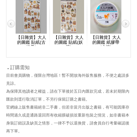
】大人
【日雜貨】大人
【日雜貨】大人
【日雜貨】大人
【日
籤貼
的圖鑑 貼紙(古
的圖鑑 貼紙(妖
的圖鑑 紙膠帶
的
埃及)
怪)
(犬篇)
(
訂購需知
目前會員購物，僅限台灣地區！暫不開放海外販售服務，不便之處請多
見諒。
為保障其他讀者之權益，請在下單後於五日內匯款完成，若未於期限內
匯款則逕行取消訂單，不另行保留訂購之書籍。
官網線上販售書籍絕非二手書，但若非當月出版之書籍，有可能因庫存
時間過久或是通路退回而有收縮膜破損並重新包裝之情況，如非書籍本
身裝訂錯誤及缺頁之情形，一律不予以退換貨，請會員自行考量確認後
再下單。