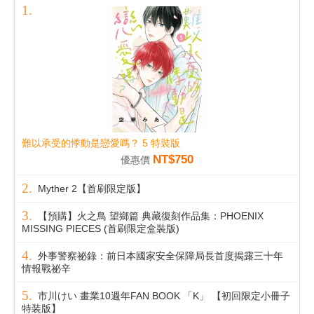
難以承受的悸動是戀愛嗎？ 5 特裝版
NT$750
優惠價
Myther 2【首刷限定版】
【預購】火之鳥 望鄉篇 典藏復刻作品集：PHOENIX
MISSING PIECES (首刷限定盒裝版)
外事警察祕錄：前日本國家安全保障局長首度揭露三十年
情報戰祕辛
市川けい 畫業10週年FAN BOOK 「K」 【初回限定小冊子
特装版】