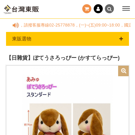
何疑問，請撥客服專線02-25778878，(一)~(五)09:00~18
東販選物
【日雜貨】ぽてうさろっぴー (かすてらっぴー)