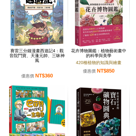
賽雷三分鐘漫畫西遊記4：觀
花卉博物圖鑑：植物藝術畫中
音院鬥寶、天蓬元帥、三昧神
的科學與美學
風
420種植物的知識與繪畫
NT$850
優惠價
NT$360
優惠價