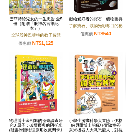
巴菲特給兒女的一生忠告 全5
獻給愛好者的寶石．礦物圖典
冊（附贈「股神名言筆記
了解寶石、礦物光彩奪目的祕
本」）
NT$540
密！
優惠價
全球股神巴菲特的教子智慧
NT$1,125
優惠價
物理博士金相旭的怪奇調查研
小學生漫畫科學大冒險：伊格
究3 原子：破壞慶典的阿托米
納貝爾博士的瘋狂實驗室④
(隨書附贈物理原形收藏閃卡1
奈米機器人大戰恐龍人，對抗