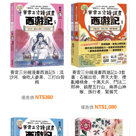
賽雷三分鐘漫畫西遊記5：流
賽雷三分鐘漫畫西遊記1-3套
沙河、偷吃人參果、三打白骨
書：石猴出世、齊天大聖、攪
精
亂蟠桃會、十萬天兵、鬥法二
郎神、鎮壓五行山、兩界山神
猴、孫行者、緊箍咒
NT$360
優惠價
NT$1,080
優惠價