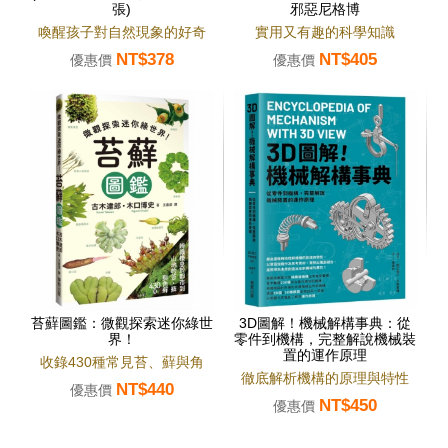
張)
邪惡尼格博
喚醒孩子對自然現象的好奇
實用又有趣的科學知識
NT$378
NT$405
心！
優惠價
優惠價
苔蘚圖鑑：微觀探索迷你綠世
3D圖解！機械解構事典：從
界！
零件到機構，完整解說機械裝
置的運作原理
收錄430種常見苔、蘚與角
徹底解析機構的原理與特性
NT$440
蘚。
優惠價
NT$450
優惠價