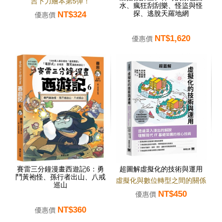
吉卜力繪本第5彈！
水、瘋狂刮刮樂、怪盜與怪
NT$324
探、逃脫天羅地網
優惠價
NT$1,620
優惠價
賽雷三分鐘漫畫西遊記6：勇
超圖解虛擬化的技術與運用
鬥黃袍怪、孫行者出山、八戒
虛擬化與數位轉型之間的關係
巡山
NT$450
優惠價
NT$360
優惠價