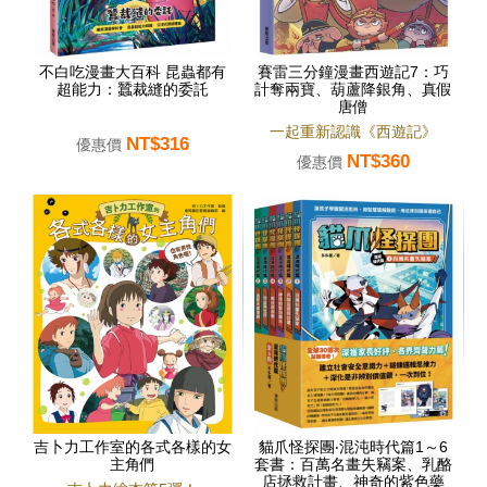
不白吃漫畫大百科 昆蟲都有
賽雷三分鐘漫畫西遊記7：巧
超能力：蠶裁縫的委託
計奪兩寶、葫蘆降銀角、真假
唐僧
一起重新認識《西遊記》
NT$316
優惠價
NT$360
優惠價
吉卜力工作室的各式各樣的女
貓爪怪探團‧混沌時代篇1～6
主角們
套書：百萬名畫失竊案、乳酪
店拯救計畫、神奇的紫色藥