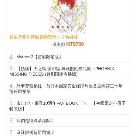
難以承受的悸動是戀愛嗎？ 5 特裝版
NT$750
優惠價
Myther 2【首刷限定版】
【預購】火之鳥 望鄉篇 典藏復刻作品集：PHOENIX
MISSING PIECES (首刷限定盒裝版)
外事警察祕錄：前日本國家安全保障局長首度揭露三十年
情報戰祕辛
市川けい 畫業10週年FAN BOOK 「K」 【初回限定小冊子
特装版】
我們是特殊清潔師4
麻辣數獨超難題篇 7