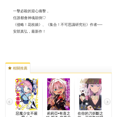
一擊必殺的迎心痛擊，
任誰都會神魂顛倒♡
《侵略！花枝娘》、《集合！不可思議研究社》作者──
安部真弘，最新作！
相關推薦
-德古
惡魔少女不嚴
莉莉亞•有喜之
在你的刀折斷之
聖同