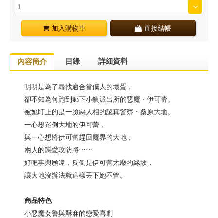
加入購物車
直接結帳
目錄
詳細資料
內容簡介
明明是為了尋找適合當僕人的壞蛋，
卻不知為何跑到鄉下小鎮派出所的惡魔・伊可蕾。
被她盯上的是一臉惡人相的認真警察・桑原大地。
一心想迷倒大地的伊可蕾，
與一心想將伊可蕾趕回魔界的大地，
兩人的戀愛攻防將⋯⋯
好吧事與願違，反倒是伊可蕾太廢的緣故，
讓大地沒辦法就這樣丟下她不管。
商品特色
小惡魔女警與酥麻的戀愛喜劇