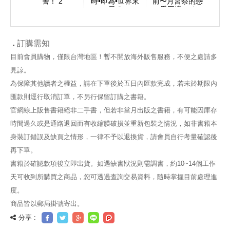
3
警！ 2
時•即為•世界末
前〜月宮祭的戀
日 3
愛困境〜 4
訂購需知
目前會員購物，僅限台灣地區！暫不開放海外販售服務，不便之處請多
見諒。
為保障其他讀者之權益，請在下單後於五日內匯款完成，若未於期限內
匯款則逕行取消訂單，不另行保留訂購之書籍。
官網線上販售書籍絕非二手書，但若非當月出版之書籍，有可能因庫存
時間過久或是通路退回而有收縮膜破損並重新包裝之情況，如非書籍本
身裝訂錯誤及缺頁之情形，一律不予以退換貨，請會員自行考量確認後
再下單。
書籍於確認款項後立即出貨。如遇缺書狀況則需調書，約10~14個工作
天可收到所購買之商品，您可透過查詢交易資料，隨時掌握目前處理進
度。
商品皆以郵局掛號寄出。
分享 :