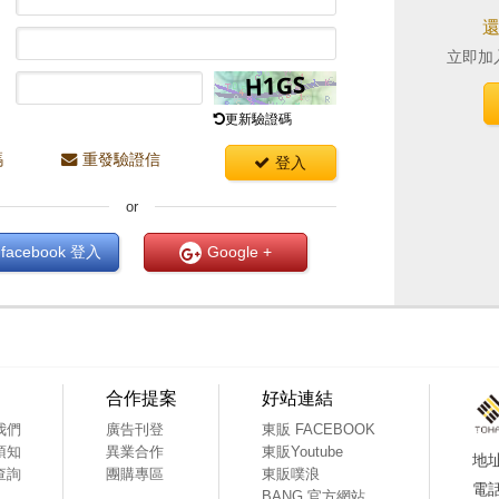
立即加
更新驗證碼
碼
重發驗證信
登入
or
facebook
登入
Google +
合作提案
好站連結
我們
廣告刊登
東販 FACEBOOK
須知
異業合作
東販Youtube
查詢
團購專區
東販噗浪
BANG 官方網站