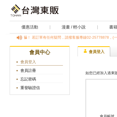
優惠活動
漫畫 / 輕小說
書
小心詐騙！ 若訂單有任何疑問，請撥客服專線02-25778878，(
會員中心
會員登入
會員登入
會員註冊
如您已經加入過東販
忘記密碼
重發驗證信
會員帳號