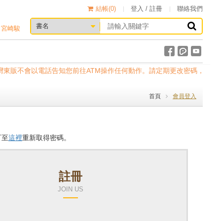
結帳(
0
)
登入 / 註冊
聯絡我們
宮崎駿
應。台灣東販不會以電話告知您前往ATM操作任何動作。請定期更改密碼，以確保
首頁
會員登入
可至
這裡
重新取得密碼。
註冊
JOIN US