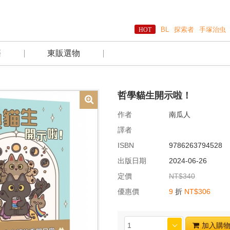
BL
探索者
手塚治虫
籍
東販選物
哲學貓生開示啦！
作者
南瓜人
譯者
ISBN
9786263794528
出版日期
2024-06-26
定價
NT$340
優惠價
9
折
NT$306
加入購