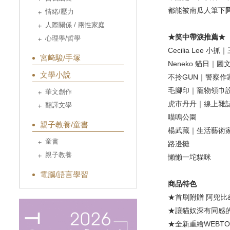
都能被南瓜人筆下
情緒/壓力
人際關係 / 兩性家庭
★笑中帶淚推薦★
心理學/哲學
Cecilia Lee 
宮﨑駿/手塚
Neneko 貓日｜圖
文學小說
不拎GUN｜警察作
毛腳印｜寵物領巾
華文創作
虎市丹丹｜線上雜
翻譯文學
喵嗚公園
親子教養/童書
楊武藏｜生活藝術
童書
路邊攤
親子教養
懶懶一坨貓咪
電腦/語言學習
商品特色
★首刷附贈 阿兜比
★讓貓奴深有同感
★全新重繪WEBT