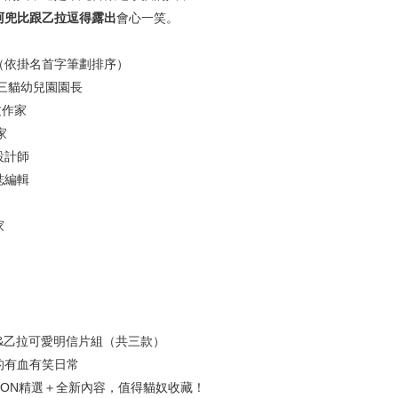
阿兜比跟乙拉逗得露出
會心一笑。
（依掛名首字筆劃排序）
小抓｜三貓幼兒園園長
文作家
家
設計師
誌編輯
家
&乙拉可愛明信片組（共三款）
的有血有笑日常
OON精選＋全新內容，值得貓奴收藏！