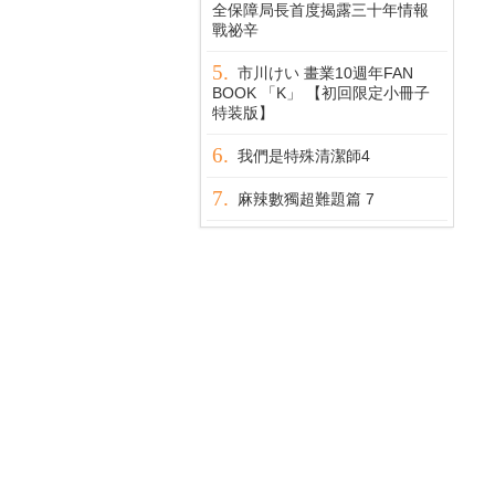
全保障局長首度揭露三十年情報
戰祕辛
市川けい 畫業10週年FAN
BOOK 「K」 【初回限定小冊子
特装版】
我們是特殊清潔師4
麻辣數獨超難題篇 7