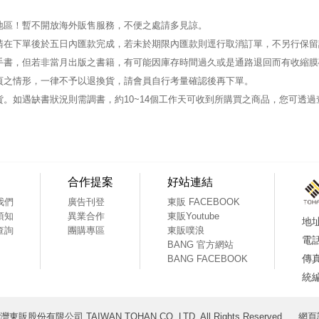
地區！暫不開放海外販售服務，不便之處請多見諒。
請在下單後於五日內匯款完成，若未於期限內匯款則逕行取消訂單，不另行保留
手書，但若非當月出版之書籍，有可能因庫存時間過久或是通路退回而有收縮膜
頁之情形，一律不予以退換貨，請會員自行考量確認後再下單。
。如遇缺書狀況則需調書，約10~14個工作天可收到所購買之商品，您可透
合作提案
好站連結
我們
廣告刊登
東販 FACEBOOK
須知
異業合作
東販Youtube
查詢
團購專區
東販噗浪
BANG 官方網站
BANG FACEBOOK
 台灣東販股份有限公司 TAIWAN TOHAN CO.,LTD. All Rights Reserved.
網頁