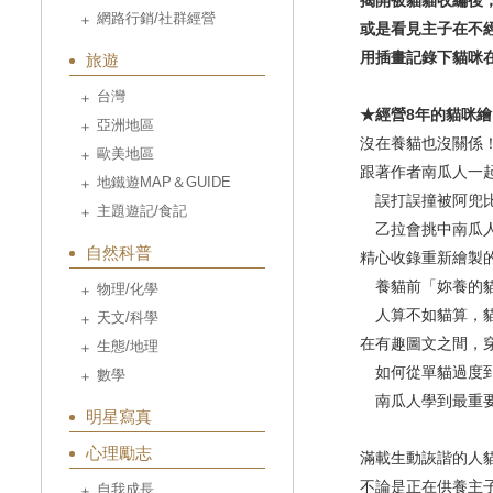
揭開被貓貓收編後
網路行銷/社群經營
或是看見主子在不
用插畫記錄下貓咪
旅遊
台灣
★經營8年的貓咪
亞洲地區
沒在養貓也沒關係
歐美地區
跟著作者南瓜人一
地鐵遊MAP＆GUIDE
誤打誤撞被阿兜比
主題遊記/食記
乙拉會挑中南瓜人
自然科普
精心收錄重新繪製
養貓前「妳養的貓
物理/化學
人算不如貓算，貓
天文/科學
在有趣圖文之間，
生態/地理
如何從單貓過度到
數學
南瓜人學到最重要
明星寫真
心理勵志
滿載生動詼諧的人
不論是正在供養主
自我成長