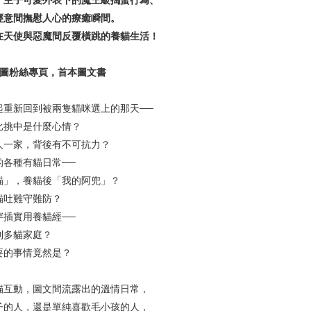
，主子可愛外表下的魔王級搗蛋行為、
經意間撫慰人心的療癒瞬間。
在天使與惡魔間反覆橫跳的養貓生活！
繪圖粉絲專頁，首本圖文書
！
起重新回到被兩隻貓咪選上的那天──
挑中是什麼心情？
一家，背後有不可抗力？
的各種有貓日常──
」，養貓後「我的阿兜」？
吐難守難防？
穿插實用養貓經──
多貓家庭？
的事情竟然是？
貓互動，圖文間流露出的溫情日常，
子的人，還是單純喜歡毛小孩的人，