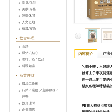
塑身/保健
美妝/穿搭
運動休閒
人文史地
植栽/寵物
飲食料理
食譜
烘焙 / 點心
作者
內容簡介
咖啡 / 酒 / 飲品
料理知識
＼貓不轉，只好讓人
就算主子半夜開運
商業理財
但一遇上牠可愛的
職場工作術
貓奴各種咪咪貓貓
行銷／業務 ／顧客服務／
經營
投資理財
FB
萬人貓奴引頸期
創業開店