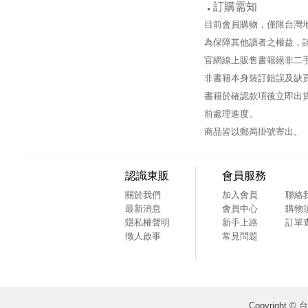
訂購需知
目前會員購物，僅限台灣
為保障其他讀者之權益，
官網線上販售書籍絕非二
非書籍本身裝訂錯誤及缺
書籍於確認款項後立即出貨
前處理進度。
商品皆以郵局掛號寄出。
認識東販
會員服務
關於我們
加入會員
聯絡
最新消息
會員中心
購物
隱私權聲明
新手上路
訂單
徵人啟事
常見問題
Copyright ©