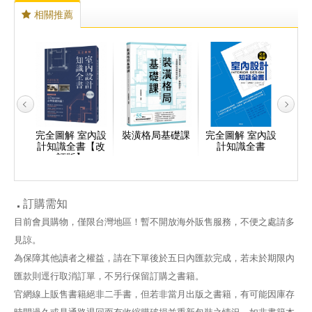
相關推薦
空間格
完全圖解 室內設
裝潢格局基礎課
完全圖解 室內設
照
：打造
計知識全書【改
計知識全書
家！
訂版】
訂購需知
目前會員購物，僅限台灣地區！暫不開放海外販售服務，不便之處請多
見諒。
為保障其他讀者之權益，請在下單後於五日內匯款完成，若未於期限內
匯款則逕行取消訂單，不另行保留訂購之書籍。
官網線上販售書籍絕非二手書，但若非當月出版之書籍，有可能因庫存