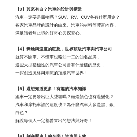
【
3
】其來有自？汽車的設計與構造
汽車一定要是四輪嗎？SUV、RV、CUV各有什麼用途？
各家汽車品牌的設計的由來、汽車的材料等豐富內容，
滿足讀者無止境的好奇心與探究心。
【
4
】奔馳與速度的狂想，世界頂級汽車與汽車公司
就算不開車、不懂車也略知一二的知名品牌，
這些大型指標性的汽車公司曾有什麼樣的歷史，
一探創造風格與潮流的頂級汽車世界！
【
5
】還想知道更多！有趣的汽車知識
跑車一定要發出巨大聲響嗎？頭燈顏色也有過變化？
汽車和摩托車誰的速度快？為什麼汽車大多是黑、銀、
白色？
解說每個人一定都曾冒出的想法與好奇！
【
6
】刻在歷史上的名字！汽車與人物