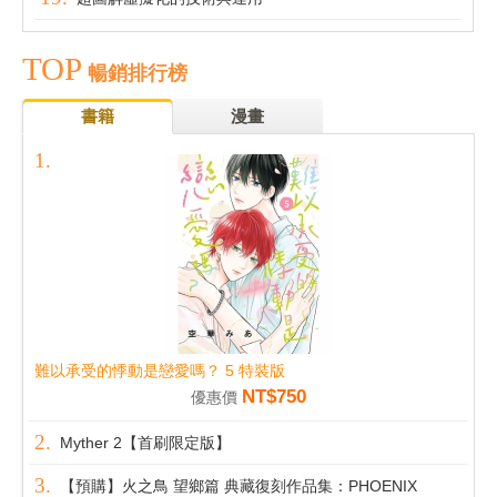
TOP
暢銷排行榜
書籍
漫畫
難以承受的悸動是戀愛嗎？ 5 特裝版
NT$750
優惠價
Myther 2【首刷限定版】
【預購】火之鳥 望鄉篇 典藏復刻作品集：PHOENIX