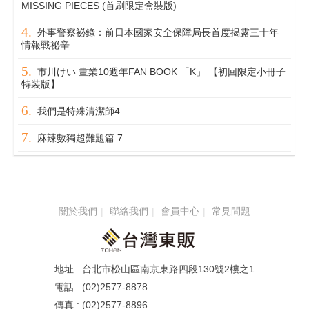
MISSING PIECES (首刷限定盒裝版)
外事警察祕錄：前日本國家安全保障局長首度揭露三十年
情報戰祕辛
市川けい 畫業10週年FAN BOOK 「K」 【初回限定小冊子
特装版】
我們是特殊清潔師4
麻辣數獨超難題篇 7
關於我們
聯絡我們
會員中心
常見問題
台北市松山區南京東路四段130號2樓之1
(02)2577-8878
(02)2577-8896