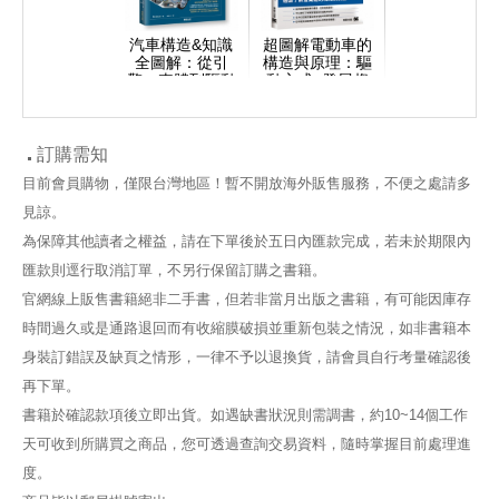
汽車構造&知識
超圖解電動車的
全圖解：從引
構造與原理：驅
擎、車體到驅動
動方式×發展趨
系統全方位解析
勢，通盤了解產
業鏈的現況及展
望
訂購需知
目前會員購物，僅限台灣地區！暫不開放海外販售服務，不便之處請多
見諒。
為保障其他讀者之權益，請在下單後於五日內匯款完成，若未於期限內
匯款則逕行取消訂單，不另行保留訂購之書籍。
官網線上販售書籍絕非二手書，但若非當月出版之書籍，有可能因庫存
時間過久或是通路退回而有收縮膜破損並重新包裝之情況，如非書籍本
身裝訂錯誤及缺頁之情形，一律不予以退換貨，請會員自行考量確認後
再下單。
書籍於確認款項後立即出貨。如遇缺書狀況則需調書，約10~14個工作
天可收到所購買之商品，您可透過查詢交易資料，隨時掌握目前處理進
度。