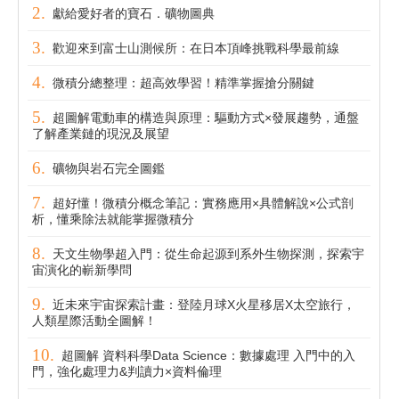
獻給愛好者的寶石．礦物圖典
歡迎來到富士山測候所：在日本頂峰挑戰科學最前線
微積分總整理：超高效學習！精準掌握搶分關鍵
超圖解電動車的構造與原理：驅動方式×發展趨勢，通盤
了解產業鏈的現況及展望
礦物與岩石完全圖鑑
超好懂！微積分概念筆記：實務應用×具體解說×公式剖
析，懂乘除法就能掌握微積分
天文生物學超入門：從生命起源到系外生物探測，探索宇
宙演化的嶄新學問
近未來宇宙探索計畫：登陸月球X火星移居X太空旅行，
人類星際活動全圖解！
超圖解 資料科學Data Science：數據處理 入門中的入
門，強化處理力&判讀力×資料倫理