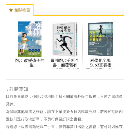
相關推薦
跑步 改變孩子的
最強跑步分析全
科學化全馬
一生
書：顛覆舊有
Sub3完賽指
「常識」及「姿
南：以肯亞式週
勢」，打造適合
期訓練穩步提升
跑步的身體
VO2max、LT、
RE三大跑步指
標
訂購需知
目前會員購物，僅限台灣地區！暫不開放海外販售服務，不便之處請多
見諒。
為保障其他讀者之權益，請在下單後於五日內匯款完成，若未於期限內
匯款則逕行取消訂單，不另行保留訂購之書籍。
官網線上販售書籍絕非二手書，但若非當月出版之書籍，有可能因庫存