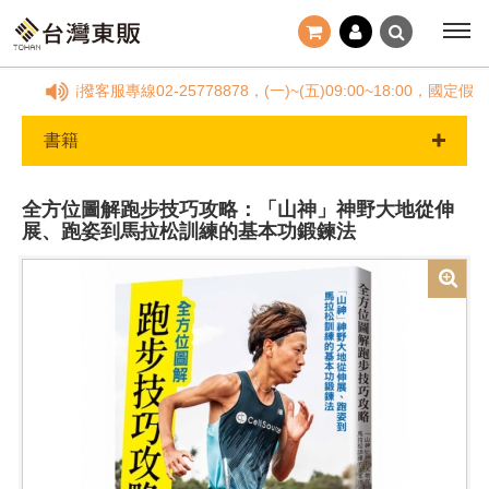
問，請撥客服專線02-25778878，(一)~(五)09:00~18:0
書籍
全方位圖解跑步技巧攻略：「山神」神野大地從伸
展、跑姿到馬拉松訓練的基本功鍛鍊法