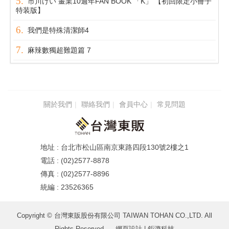
市川けい 畫業10週年FAN BOOK 「K」 【初回限定小冊子
特装版】
我們是特殊清潔師4
麻辣數獨超難題篇 7
關於我們
聯絡我們
會員中心
常見問題
台北市松山區南京東路四段130號2樓之1
(02)2577-8878
(02)2577-8896
23526365
Copyright © 台灣東販股份有限公司 TAIWAN TOHAN CO.,LTD. All
Rights Reserved.
網頁設計
| 鉅潞科技