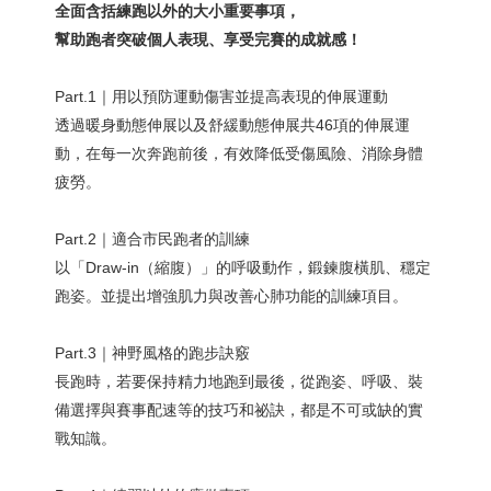
全面含括練跑以外的大小重要事項，
幫助跑者突破個人表現、享受完賽的成就感！
Part.1｜用以預防運動傷害並提高表現的伸展運動
透過暖身動態伸展以及舒緩動態伸展共46項的伸展運
動，在每一次奔跑前後，有效降低受傷風險、消除身體
疲勞。
Part.2｜適合市民跑者的訓練
以「Draw-in（縮腹）」的呼吸動作，鍛鍊腹橫肌、穩定
跑姿。並提出增強肌力與改善心肺功能的訓練項目。
Part.3｜神野風格的跑步訣竅
長跑時，若要保持精力地跑到最後，從跑姿、呼吸、裝
備選擇與賽事配速等的技巧和祕訣，都是不可或缺的實
戰知識。