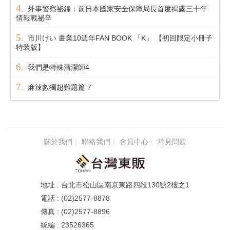
外事警察祕錄：前日本國家安全保障局長首度揭露三十年
情報戰祕辛
市川けい 畫業10週年FAN BOOK 「K」 【初回限定小冊子
特装版】
我們是特殊清潔師4
麻辣數獨超難題篇 7
關於我們
聯絡我們
會員中心
常見問題
台北市松山區南京東路四段130號2樓之1
(02)2577-8878
(02)2577-8896
23526365