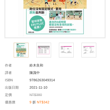
作者
鈴木良和
譯者
陳識中
ISBN
9786263049314
出版日期
2021-11-10
定價
NT$380
優惠價
9
折
NT$342