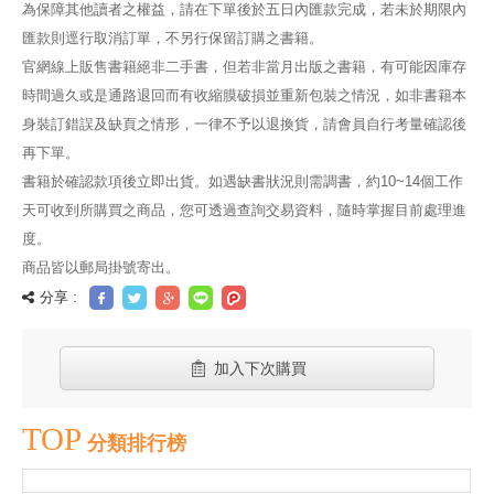
為保障其他讀者之權益，請在下單後於五日內匯款完成，若未於期限內
匯款則逕行取消訂單，不另行保留訂購之書籍。
官網線上販售書籍絕非二手書，但若非當月出版之書籍，有可能因庫存
時間過久或是通路退回而有收縮膜破損並重新包裝之情況，如非書籍本
身裝訂錯誤及缺頁之情形，一律不予以退換貨，請會員自行考量確認後
再下單。
書籍於確認款項後立即出貨。如遇缺書狀況則需調書，約10~14個工作
天可收到所購買之商品，您可透過查詢交易資料，隨時掌握目前處理進
度。
商品皆以郵局掛號寄出。
分享 :
加入下次購買
TOP
分類排行榜