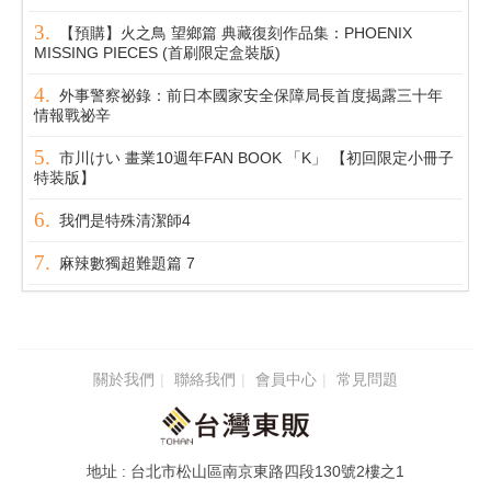
【預購】火之鳥 望鄉篇 典藏復刻作品集：PHOENIX
MISSING PIECES (首刷限定盒裝版)
外事警察祕錄：前日本國家安全保障局長首度揭露三十年
情報戰祕辛
市川けい 畫業10週年FAN BOOK 「K」 【初回限定小冊子
特装版】
我們是特殊清潔師4
麻辣數獨超難題篇 7
關於我們
聯絡我們
會員中心
常見問題
台北市松山區南京東路四段130號2樓之1