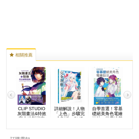
相關推薦
這樣畫
CLIP STUDIO
詳細解說！人物
自學首選！零基
零死
就能畫
灰階畫法&特效
「上色」步驟完
礎絕美角色電繪
眼部
插畫課
完全繪製指南
全剖析：CLIP
技法：從電繪基
從基
STUDIO PAINT
礎、線稿到上色
到繪
PRO電繪技法大
詳解，讓專業繪
氣繪
全
師幫你奠定繪圖
掌握
基礎