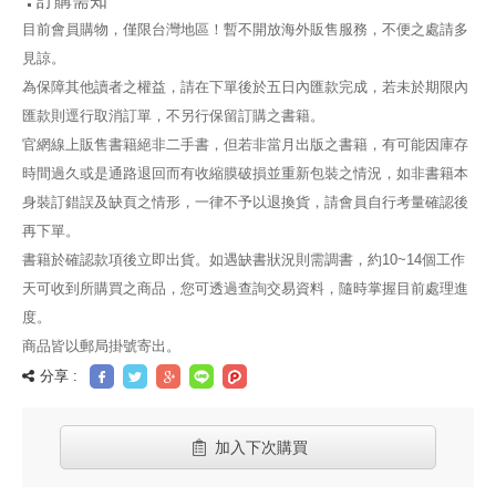
訂購需知
目前會員購物，僅限台灣地區！暫不開放海外販售服務，不便之處請多
見諒。
為保障其他讀者之權益，請在下單後於五日內匯款完成，若未於期限內
匯款則逕行取消訂單，不另行保留訂購之書籍。
官網線上販售書籍絕非二手書，但若非當月出版之書籍，有可能因庫存
時間過久或是通路退回而有收縮膜破損並重新包裝之情況，如非書籍本
身裝訂錯誤及缺頁之情形，一律不予以退換貨，請會員自行考量確認後
再下單。
書籍於確認款項後立即出貨。如遇缺書狀況則需調書，約10~14個工作
天可收到所購買之商品，您可透過查詢交易資料，隨時掌握目前處理進
度。
商品皆以郵局掛號寄出。
分享 :
加入下次購買