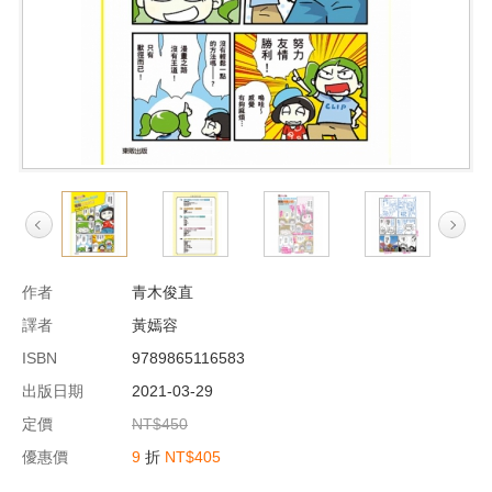
作者
青木俊直
譯者
黃嫣容
ISBN
9789865116583
出版日期
2021-03-29
定價
NT$450
優惠價
9
折
NT$405