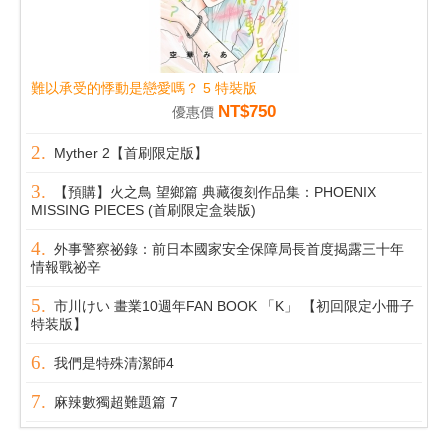
難以承受的悸動是戀愛嗎？ 5 特裝版
NT$750
優惠價
Myther 2【首刷限定版】
【預購】火之鳥 望鄉篇 典藏復刻作品集：PHOENIX
MISSING PIECES (首刷限定盒裝版)
外事警察祕錄：前日本國家安全保障局長首度揭露三十年
情報戰祕辛
市川けい 畫業10週年FAN BOOK 「K」 【初回限定小冊子
特装版】
我們是特殊清潔師4
麻辣數獨超難題篇 7