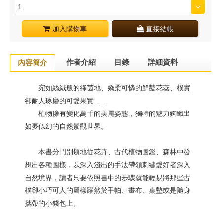
加入購物車
直接結帳
作者介紹
目錄
詳細資料
內容簡介
宛如絲絨般的綠茵地、嬌柔可憐的鮮豔花蕊、樸實
卻耐人琢磨的可愛果實……
植物擁有變化萬千的美麗姿態，獨特的魅力鉤織出
如夢似幻的自然景觀世界。
本書分門別類地從花卉、古代植物圖鑑、森林中發
想出各種圖樣，以深入淺出的手法帶領刺繡愛好者深入
自然境界，讀者只要依照書中的步驟就能輕易將那些古
樸卻小巧可人的圖樣躍然於手帕、畫布、桌墊或是隨身
攜帶的小錢包上。