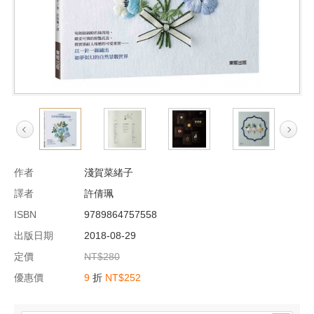
作者
淺賀菜緒子
譯者
許倩珮
ISBN
9789864757558
出版日期
2018-08-29
定價
NT$280
優惠價
9
折
NT$252