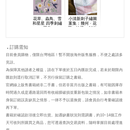
花草、蟲鳥、雪
小清新刺子繡圖
和星星 四季刺繡
案集：幾何 · 花
圖集
草 · 紋樣 × 30款
手感小物
訂購需知
目前會員購物，僅限台灣地區！暫不開放海外販售服務，不便之處請多
見諒。
為保障其他讀者之權益，請在下單後於五日內匯款完成，若未於期限內
匯款則逕行取消訂單，不另行保留訂購之書籍。
官網線上販售書籍絕非二手書，但若非當月出版之書籍，有可能因庫存
時間過久或是通路退回而有收縮膜破損並重新包裝之情況，如非書籍本
身裝訂錯誤及缺頁之情形，一律不予以退換貨，請會員自行考量確認後
再下單。
書籍於確認款項後立即出貨。如遇缺書狀況則需調書，約10~14個工作
天可收到所購買之商品，您可透過查詢交易資料，隨時掌握目前處理進