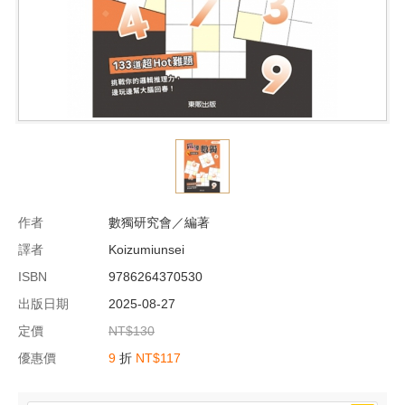
作者
數獨研究會／編著
譯者
Koizumiunsei
ISBN
9786264370530
出版日期
2025-08-27
定價
NT$130
優惠價
9
折
NT$117