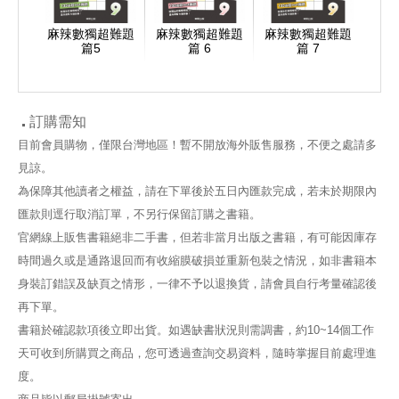
麻辣數獨超難題
麻辣數獨超難題
麻辣數獨超難題
篇5
篇 6
篇 7
訂購需知
目前會員購物，僅限台灣地區！暫不開放海外販售服務，不便之處請多
見諒。
為保障其他讀者之權益，請在下單後於五日內匯款完成，若未於期限內
匯款則逕行取消訂單，不另行保留訂購之書籍。
官網線上販售書籍絕非二手書，但若非當月出版之書籍，有可能因庫存
時間過久或是通路退回而有收縮膜破損並重新包裝之情況，如非書籍本
身裝訂錯誤及缺頁之情形，一律不予以退換貨，請會員自行考量確認後
再下單。
書籍於確認款項後立即出貨。如遇缺書狀況則需調書，約10~14個工作
天可收到所購買之商品，您可透過查詢交易資料，隨時掌握目前處理進
度。