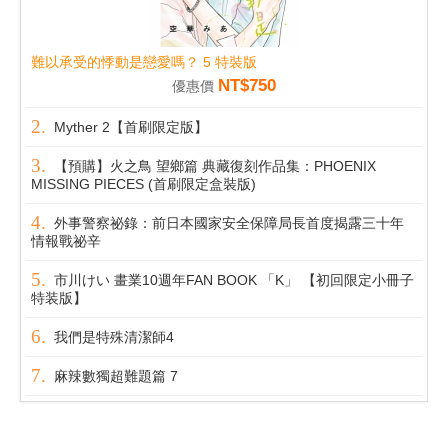
難以承受的悸動是戀愛嗎？ 5 特裝版
NT$750
優惠價
Myther 2【首刷限定版】
【預購】火之鳥 望鄉篇 典藏復刻作品集：PHOENIX
MISSING PIECES (首刷限定盒裝版)
外事警察祕錄：前日本國家安全保障局長首度揭露三十年
情報戰祕辛
市川けい 畫業10週年FAN BOOK 「K」 【初回限定小冊子
特装版】
我們是特殊清潔師4
麻辣數獨超難題篇 7