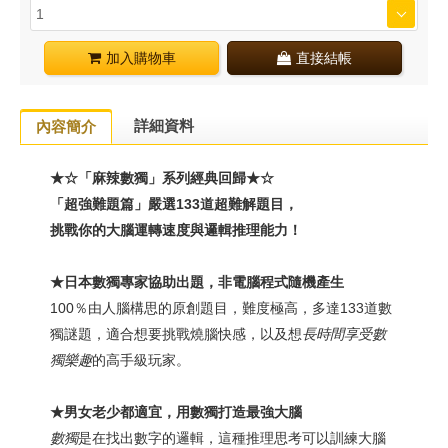
加入購物車
直接結帳
詳細資料
內容簡介
★☆「麻辣數獨」系列經典回歸★☆
「超強難題篇」嚴選133道超難解題目，
挑戰你的大腦運轉速度與邏輯推理能力
！
★日本數獨專家協助出題，非電腦程式隨機產生
100％由人腦構思的原創題目，難度極高，多達133道數
獨謎題，適合想要挑戰燒腦快感，以及想
長時間享受數
獨樂趣
的高手級玩家。
★
男女老少都適宜，用數獨打造最強大腦
數獨
是在找出數字的邏輯，這種推理思考可以訓練大腦