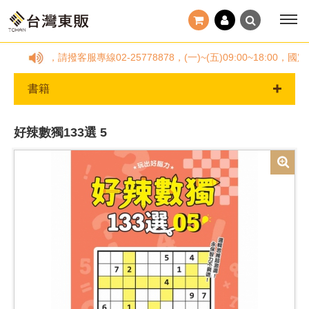
何疑問，請撥客服專線02-25778878，(一)~(五)09:00~18
書籍
好辣數獨133選 5