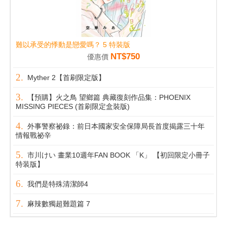
難以承受的悸動是戀愛嗎？ 5 特裝版
NT$750
優惠價
Myther 2【首刷限定版】
【預購】火之鳥 望鄉篇 典藏復刻作品集：PHOENIX
MISSING PIECES (首刷限定盒裝版)
外事警察祕錄：前日本國家安全保障局長首度揭露三十年
情報戰祕辛
市川けい 畫業10週年FAN BOOK 「K」 【初回限定小冊子
特装版】
我們是特殊清潔師4
麻辣數獨超難題篇 7