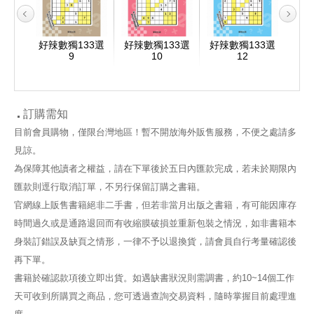
33選
好辣數獨133選
好辣數獨133選
好辣數獨133選
好辣
9
10
12
訂購需知
目前會員購物，僅限台灣地區！暫不開放海外販售服務，不便之處請多
見諒。
為保障其他讀者之權益，請在下單後於五日內匯款完成，若未於期限內
匯款則逕行取消訂單，不另行保留訂購之書籍。
官網線上販售書籍絕非二手書，但若非當月出版之書籍，有可能因庫存
時間過久或是通路退回而有收縮膜破損並重新包裝之情況，如非書籍本
身裝訂錯誤及缺頁之情形，一律不予以退換貨，請會員自行考量確認後
再下單。
書籍於確認款項後立即出貨。如遇缺書狀況則需調書，約10~14個工作
天可收到所購買之商品，您可透過查詢交易資料，隨時掌握目前處理進