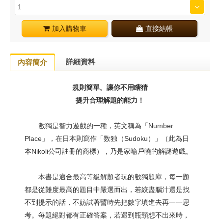
加入購物車
直接結帳
詳細資料
內容簡介
規則簡單。讓你不用瞎猜
提升合理解題的能力！
數獨是智力遊戲的一種，英文稱為「Number
Place」，在日本則寫作「数独（Sudoku）」（此為日
本Nikoli公司註冊的商標），乃是家喻戶曉的解謎遊戲。
本書是適合最高等級解題者玩的數獨題庫，每一題
都是從難度最高的題目中嚴選而出，若絞盡腦汁還是找
不到提示的話，不妨試著暫時先把數字填進去再一一思
考。每題絕對都有正確答案，若遇到瓶頸想不出來時，