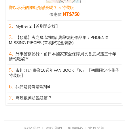
難以承受的悸動是戀愛嗎？ 5 特裝版
NT$750
優惠價
Myther 2【首刷限定版】
【預購】火之鳥 望鄉篇 典藏復刻作品集：PHOENIX
MISSING PIECES (首刷限定盒裝版)
外事警察祕錄：前日本國家安全保障局長首度揭露三十年
情報戰祕辛
市川けい 畫業10週年FAN BOOK 「K」 【初回限定小冊子
特装版】
我們是特殊清潔師4
麻辣數獨超難題篇 7
關於我們
聯絡我們
會員中心
常見問題