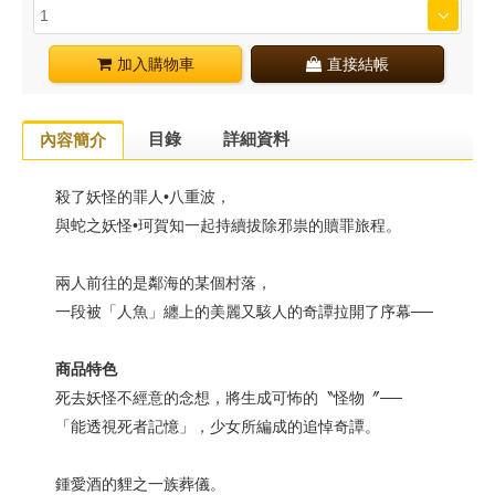
加入購物車
直接結帳
目錄
詳細資料
內容簡介
殺了妖怪的罪人•八重波，
與蛇之妖怪•珂賀知一起持續拔除邪祟的贖罪旅程。
兩人前往的是鄰海的某個村落，
一段被「人魚」纏上的美麗又駭人的奇譚拉開了序幕──
商品特色
死去妖怪不經意的念想，將生成可怖的〝怪物〞──
「能透視死者記憶」，少女所編成的追悼奇譚。
鍾愛酒的貍之一族葬儀。