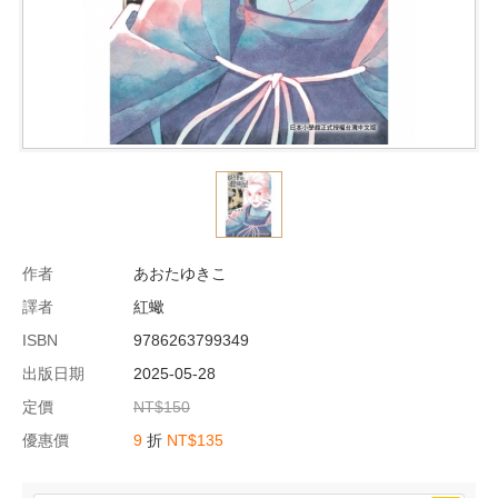
作者
あおたゆきこ
譯者
紅蠍
ISBN
9786263799349
出版日期
2025-05-28
定價
NT$150
優惠價
9
折
NT$135