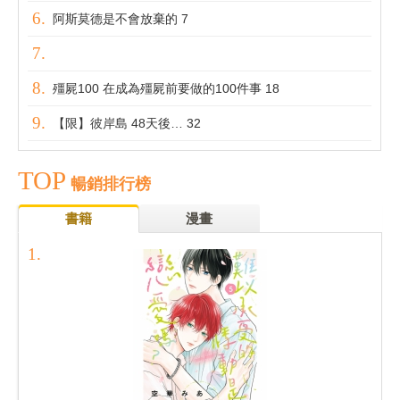
阿斯莫德是不會放棄的 7
殭屍100 在成為殭屍前要做的100件事 18
【限】彼岸島 48天後… 32
TOP
暢銷排行榜
書籍
漫畫