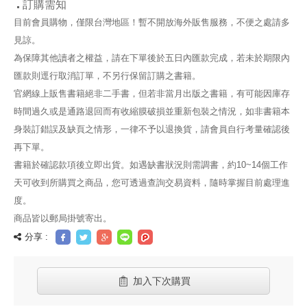
訂購需知
目前會員購物，僅限台灣地區！暫不開放海外販售服務，不便之處請多
見諒。
為保障其他讀者之權益，請在下單後於五日內匯款完成，若未於期限內
匯款則逕行取消訂單，不另行保留訂購之書籍。
官網線上販售書籍絕非二手書，但若非當月出版之書籍，有可能因庫存
時間過久或是通路退回而有收縮膜破損並重新包裝之情況，如非書籍本
身裝訂錯誤及缺頁之情形，一律不予以退換貨，請會員自行考量確認後
再下單。
書籍於確認款項後立即出貨。如遇缺書狀況則需調書，約10~14個工作
天可收到所購買之商品，您可透過查詢交易資料，隨時掌握目前處理進
度。
商品皆以郵局掛號寄出。
分享 :
加入下次購買