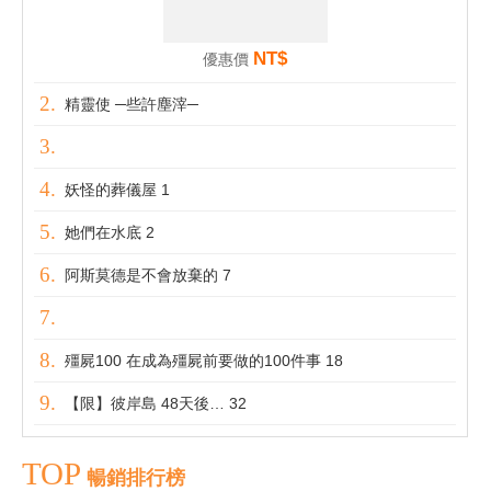
NT$
優惠價
精靈使 ─些許塵滓─
妖怪的葬儀屋 1
她們在水底 2
阿斯莫德是不會放棄的 7
殭屍100 在成為殭屍前要做的100件事 18
【限】彼岸島 48天後… 32
TOP
暢銷排行榜