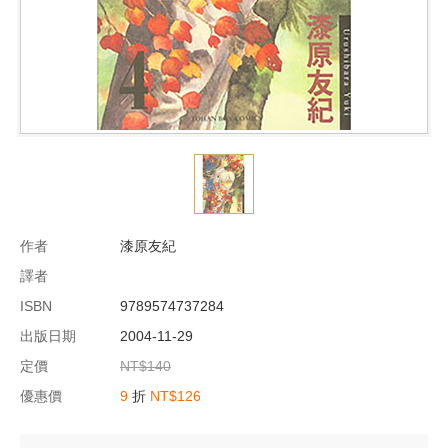
作者
漆原友紀
譯者
ISBN
9789574737284
出版日期
2004-11-29
定價
NT$140
優惠價
9
折
NT$126