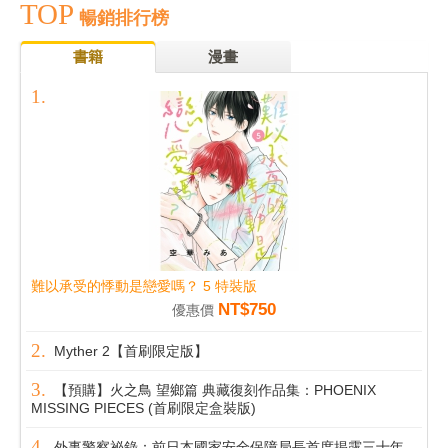
TOP
暢銷排行榜
書籍
漫畫
難以承受的悸動是戀愛嗎？ 5 特裝版
NT$750
優惠價
Myther 2【首刷限定版】
【預購】火之鳥 望鄉篇 典藏復刻作品集：PHOENIX
MISSING PIECES (首刷限定盒裝版)
外事警察祕錄：前日本國家安全保障局長首度揭露三十年