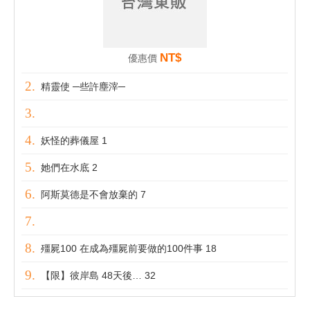
NT$
優惠價
精靈使 ─些許塵滓─
妖怪的葬儀屋 1
她們在水底 2
阿斯莫德是不會放棄的 7
殭屍100 在成為殭屍前要做的100件事 18
【限】彼岸島 48天後… 32