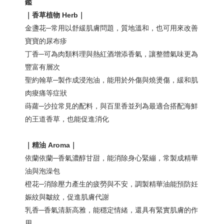
鑑
｜香草植物
Herb
｜
金盞花─常用以舒緩肌膚問題，質地溫和，也可用來改善
寶寶的尿布疹
丁香─可為肉類料理與熱紅酒增添香氣，讓整體氣味更為
豐富有層次
聖約翰草─製作成浸泡油，能用於外傷與燒燙傷，緩和肌
肉痠痛等症狀
蒔蘿─沙拉常見的配料，與百里香並列為最適合搭配海鮮
的王道香草，也能促進消化
｜精油 Aroma
｜
依蘭依蘭─香氣濃醇甘甜，能消除身心緊繃，常製成精華
油與泡澡包
橙花─消除壓力產生的疲勞與不安，調製精華油能預防妊
娠紋與皺紋，促進肌膚代謝
乳香─香氣清新高雅，能穩定情緒，還具有緊實肌膚的作
用