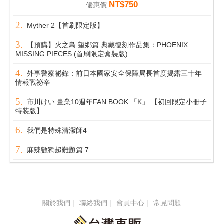
NT$750
優惠價
Myther 2【首刷限定版】
【預購】火之鳥 望鄉篇 典藏復刻作品集：PHOENIX
MISSING PIECES (首刷限定盒裝版)
外事警察祕錄：前日本國家安全保障局長首度揭露三十年
情報戰祕辛
市川けい 畫業10週年FAN BOOK 「K」 【初回限定小冊子
特装版】
我們是特殊清潔師4
麻辣數獨超難題篇 7
關於我們
聯絡我們
會員中心
常見問題