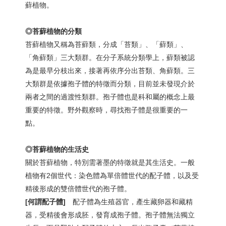
蘚植物。
◎苔蘚植物的分類
苔蘚植物又稱為苔蘚類，分成「苔類」、「蘚類」、
「角蘚類」三大類群。在分子系統分類學上，蘚類被認
為是最早分枝出來，接著再依序分出苔類、角蘚類。三
大類群是依據孢子體的特徵而分類，目前並未發現介於
兩者之間的過渡性類群。孢子體也是科和屬的概念上最
重要的特徵。野外觀察時，尋找孢子體是很重要的一
點。
◎苔蘚植物的生活史
關於苔蘚植物，特別需著墨的特徵就是其生活史。一般
植物有2個世代：染色體為單倍體世代的配子體，以及受
精後形成的雙倍體世代的孢子體。
[
何謂配子體]
配子體為生殖器官，產生藏卵器和藏精
器，受精後會形成胚，發育成孢子體。孢子體無法獨立