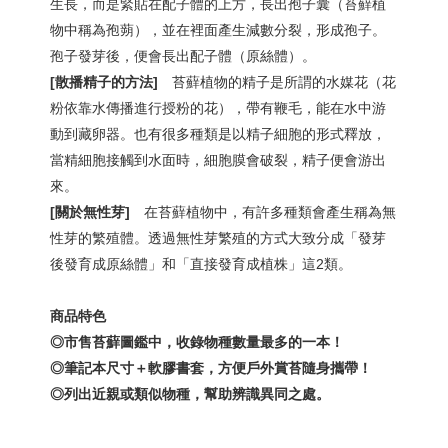
生長，而是緊貼在配子體的上方，長出孢子囊（苔蘚植
物中稱為孢蒴），並在裡面產生減數分裂，形成孢子。
孢子發芽後，便會長出配子體（原絲體）。
[
散播精子的方法]
苔蘚植物的精子是所謂的水媒花（花
粉依靠水傳播進行授粉的花），帶有鞭毛，能在水中游
動到藏卵器。也有很多種類是以精子細胞的形式釋放，
當精細胞接觸到水面時，細胞膜會破裂，精子便會游出
來。
[
關於無性芽]
在苔蘚植物中，有許多種類會產生稱為無
性芽的繁殖體。透過無性芽繁殖的方式大致分成「發芽
後發育成原絲體」和「直接發育成植株」這2類。
商品特色
◎市售苔蘚圖鑑中，收錄物種數量最多的一本！
◎筆記本尺寸＋軟膠書套，方便戶外賞苔隨身攜帶！
◎列出近親或類似物種，幫助辨識異同之處。