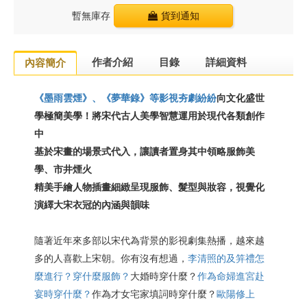
暫無庫存
貨到通知
作者介紹
目錄
詳細資料
內容簡介
《墨雨雲煙》、《夢華錄》等影視夯劇紛紛
向文化盛世
學極簡美學！將宋代古人美學智慧運用於現代各類創作
中
基於宋畫的場景式代入，讓讀者置身其中領略服飾美
學、市井煙火
精美手繪人物插畫細緻呈現服飾、髮型與妝容，視覺化
演繹大宋衣冠的內涵與韻味
隨著近年來多部以宋代為背景的影視劇集熱播，越來越
多的人喜歡上宋朝。你有沒有想過，
李清照的及笄禮怎
麼進行？穿什麼服飾？
大婚時穿什麼？
作為命婦進宮赴
宴時穿什麼？
作為才女宅家填詞時穿什麼？
歐陽修上