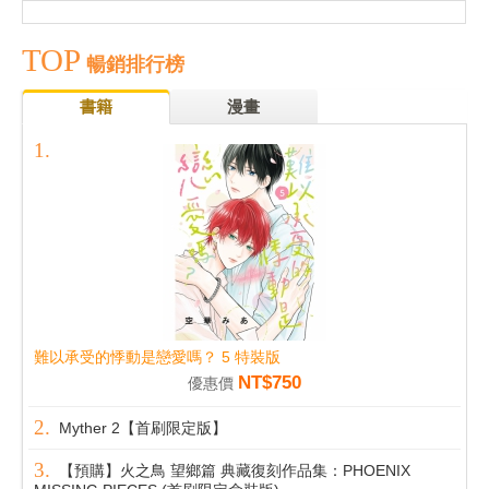
TOP
暢銷排行榜
書籍
漫畫
難以承受的悸動是戀愛嗎？ 5 特裝版
NT$750
優惠價
Myther 2【首刷限定版】
【預購】火之鳥 望鄉篇 典藏復刻作品集：PHOENIX