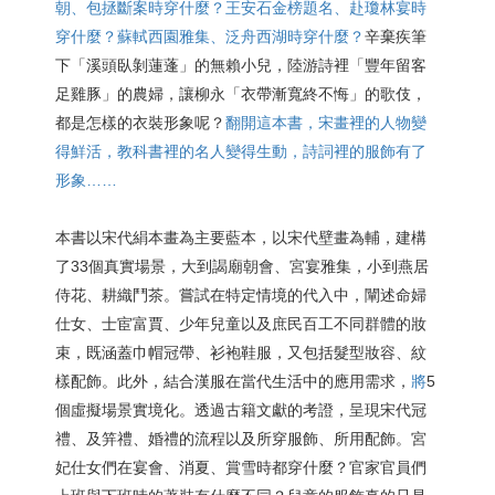
朝、包拯斷案時穿什麼？王安石金榜題名、赴瓊林宴時
穿什麼？蘇軾西園雅集、泛舟西湖時穿什麼？
辛棄疾筆
下「溪頭臥剝蓮蓬」的無賴小兒，陸游詩裡「豐年留客
足雞豚」的農婦，讓柳永「衣帶漸寬終不悔」的歌伎，
都是怎樣的衣裝形象呢？
翻開這本書，宋畫裡的人物變
得鮮活，教科書裡的名人變得生動，詩詞裡的服飾有了
形象……
本書以宋代絹本畫為主要藍本，以宋代壁畫為輔，建構
了33個真實場景，大到謁廟朝會、宮宴雅集，小到燕居
侍花、耕織鬥茶。嘗試在特定情境的代入中，闡述命婦
仕女、士宦富賈、少年兒童以及庶民百工不同群體的妝
束，既涵蓋巾帽冠帶、衫袍鞋服，又包括髮型妝容、紋
樣配飾。此外，結合漢服在當代生活中的應用需求，
將
5
個虛擬場景實境化。透過古籍文獻的考證，呈現宋代冠
禮、及笄禮、婚禮的流程以及所穿服飾、所用配飾。宮
妃仕女們在宴會、消夏、賞雪時都穿什麼？官家官員們