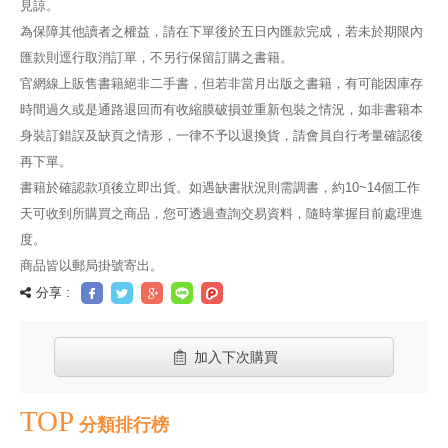
見諒。
為保障其他讀者之權益，請在下單後於五日內匯款完成，若未於期限內
匯款則逕行取消訂單，不另行保留訂購之書籍。
官網線上販售書籍絕非二手書，但若非當月出版之書籍，有可能因庫存
時間過久或是通路退回而有收縮膜破損並重新包裝之情況，如非書籍本
身裝訂錯誤及缺頁之情形，一律不予以退換貨，請會員自行考量確認後
再下單。
書籍於確認款項後立即出貨。如遇缺書狀況則需調書，約10~14個工作
天可收到所購買之商品，您可透過查詢交易資料，隨時掌握目前處理進
度。
商品皆以郵局掛號寄出。
分享 :
加入下次購買
TOP
分類排行榜