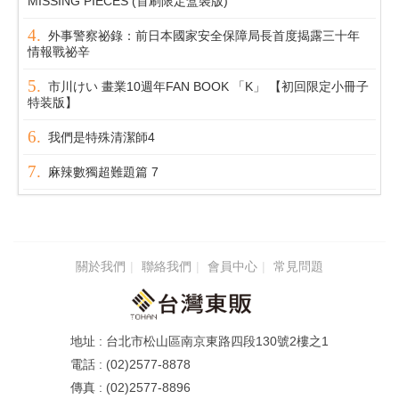
MISSING PIECES (首刷限定盒裝版)
外事警察祕錄：前日本國家安全保障局長首度揭露三十年
情報戰祕辛
市川けい 畫業10週年FAN BOOK 「K」 【初回限定小冊子
特装版】
我們是特殊清潔師4
麻辣數獨超難題篇 7
關於我們
聯絡我們
會員中心
常見問題
台北市松山區南京東路四段130號2樓之1
(02)2577-8878
(02)2577-8896