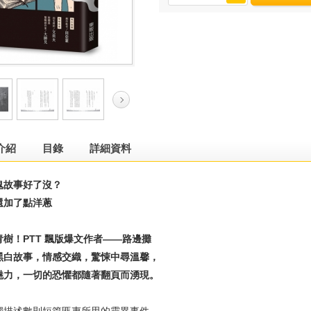
介紹
目錄
詳細資料
故事好了沒？
加了點洋蔥
！PTT 飄版爆文作者——路邊攤
白故事，情感交織，驚悚中尋溫馨，
力，一切的恐懼都隨著翻頁而湧現。