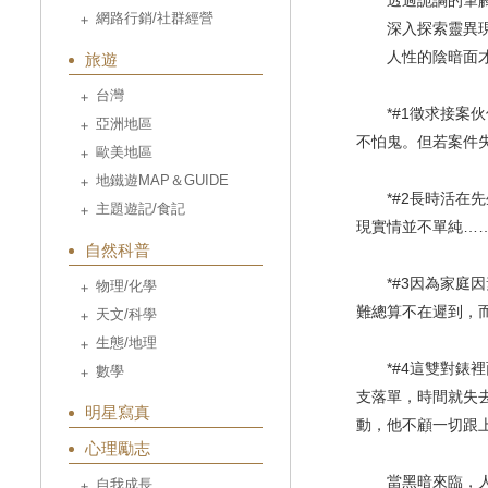
透過詭譎的筆觸
網路行銷/社群經營
深入探索靈異現象
人性的陰暗面才
旅遊
台灣
*#1徵求接案伙
亞洲地區
不怕鬼。但若案件
歐美地區
地鐵遊MAP＆GUIDE
*#2長時活在先
主題遊記/食記
現實情並不單純…
自然科普
*#3因為家庭因
物理/化學
難總算不在遲到，
天文/科學
生態/地理
*#4這雙對錶裡
數學
支落單，時間就失
明星寫真
動，他不顧一切跟
心理勵志
當黑暗來臨，人
自我成長