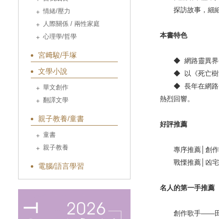
探訪故事，細細
情緒/壓力
人際關係 / 兩性家庭
本書特色
心理學/哲學
宮﨑駿/手塚
◆ 網路靈異界長青
文學小說
◆ 以《死亡樹海
◆ 長年在網路發
華文創作
熱烈回響。
翻譯文學
親子教養/童書
好評推薦
童書
親子教養
專序推薦│創作歌
戰慄推薦│凶宅房
電腦/語言學習
名人的第一手推薦
創作歌手——田亞