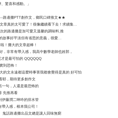
擊、驚喜和感動。」
-路邊攤PTT創作文，鄉民口碑推文★★
的文章真的太可愛了！很像繼續看下去！求續集…
 這次的路邊攤是加可愛又溫馨的調味料,推
今天的故事好平淡但有省思的意義，很愛…
:推啦！攤大的文章超棒！
真好，非常有帶入感，我高中數學老師也姓郭，
尾才是最可怕的 QQQQQQ
寫實到恐怖！
 攤大的文永遠都這麼時事害我都會覺得是真的 好可怕
 好看耶，期待更多創作文
話一句，人還是最恐怖的
前排 先推再看
 想到伊藤潤二呻吟的排水管
有帶入感，根本我公司！
 推。鬼話路邊攤出品文總是讓人回味無窮