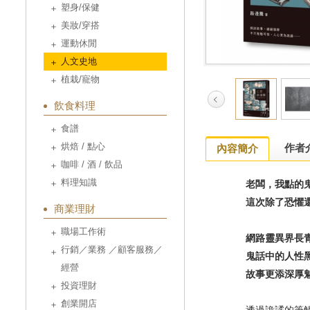
塑身/保健
美妝/穿搭
運動休閒
人文史地
植栽/寵物
飲食料理
食譜
烘焙 / 點心
作者
內容簡介
咖啡 / 酒 / 飲品
料理知識
老闆，我點的鬼
這次除了恐懼還
商業理財
職場工作術
網路靈異界長青樹
行銷／業務 ／顧客服務／
鬼話中的人性黑
經營
故事更添深厚魅
投資理財
創業開店