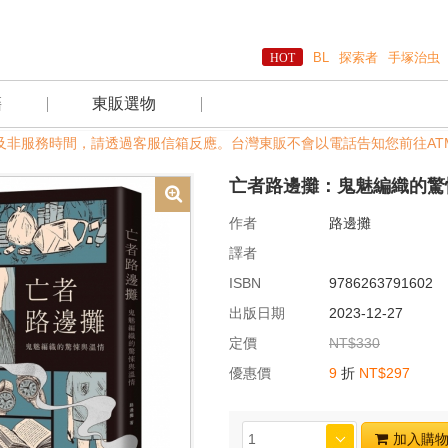
BL
探索者
手塚治虫
籍
東販選物
假日及非服務時間，請透過客服信箱反應。台灣東販不會以電話告知您前往ATM操
亡者路邊攤：鬼魅編織的驚
作者
路邊攤
譯者
ISBN
9786263791602
出版日期
2023-12-27
定價
NT$330
優惠價
9
折
NT$297
加入購