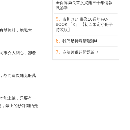
全保障局長首度揭露三十年情報
戰祕辛
市川けい 畫業10週年FAN
BOOK 「K」 【初回限定小冊子
特装版】
身體強壯，膽識大，
我們是特殊清潔師4
麻辣數獨超難題篇 7
同事介入關心，卻發
，然而這次她克服萬
才能上鍊，只要有一
現，錶上的秒針開始走