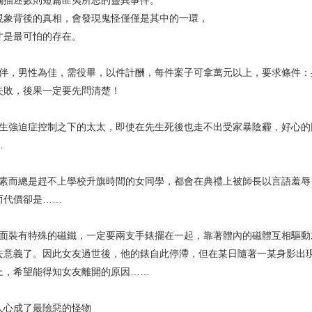
描述數則短篇匪夷所思的靈異事件。
背後的真相，會發現鬼怪僅僅是其中的一環，
是最可怕的存在。
伴，男性為佳，需役畢，以件計酬，每件案子可拿萬元以上，要求條件：
失敗，後果一定要先問清楚！
生強迫症控制之下的太太，即使在先生死後也走不出受家暴陰霾，好心的
…
素而總是趕不上學校升旗時間的女同學，都會在典禮上被師長以言語羞辱
而代價卻是……
面裝有特殊的磁鐵，一定要兩支手錶擺在一起，靠著體內的磁體互相驅動
去意義了。因此女友過世後，他的錶自此停滯，但在某日隨著一某身影出
上，希望能得知女友離開的原因……
心成了最險惡的怪物