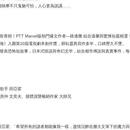
揣摩不只鬼魅可怕，人心更為詭譎……
樹！PTT Marvel版熱門爆文作者—路邊攤 結合溫馨與驚悚短篇精選
》入圍第10屆電視劇本創作獎，耕耘靈異寫作多年，口碑歷久不墜。
表恐怖短故事，日本式怪談與奇幻文学，結合都市傅說與真實事件，每
手 田亞霍
仲 文奕夫、接體員暨暢銷作家 大師兄
霍: 「希望所有的讀者都能像我一樣，盡情沉醉在攤大文筆下的魔力與