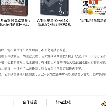
迎光臨 鬧鬼路邊攤：
命案現場清潔公司2.0：
我們是特殊清潔師
細思極恐的驚悚鬼話
聽清潔師訴說那些被屍
水、血跡、蛆蟲覆蓋的
生命故事
地區！暫不開放海外販售服務，不便之處請多見諒。
請在下單後於五日內匯款完成，若未於期限內匯款則逕行取消訂單，不另行保留
手書，但若非當月出版之書籍，有可能因庫存時間過久或是通路退回而有收縮膜
頁之情形，一律不予以退換貨，請會員自行考量確認後再下單。
。如遇缺書狀況則需調書，約10~14個工作天可收到所購買之商品，您可透
合作提案
好站連結