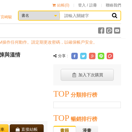
結帳(
0
)
登入 / 註冊
聯絡我們
宮崎駿
作任何動作。請定期更改密碼，以確保帳戶安全。
悚與溫情
分享 :
加入下次購買
TOP
分類排行榜
TOP
暢銷排行榜
物車
直接結帳
書籍
漫畫