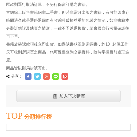
匯款則逕行取消訂單，不另行保留訂購之書籍。
官網線上販售書籍絕非二手書，但若非當月出版之書籍，有可能因庫存
時間過久或是通路退回而有收縮膜破損並重新包裝之情況，如非書籍本
身裝訂錯誤及缺頁之情形，一律不予以退換貨，請會員自行考量確認後
再下單。
書籍於確認款項後立即出貨。如遇缺書狀況則需調書，約10~14個工作
天可收到所購買之商品，您可透過查詢交易資料，隨時掌握目前處理進
度。
商品皆以郵局掛號寄出。
分享 :
加入下次購買
TOP
分類排行榜