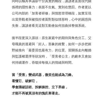
同時以極具爭議卻十分真實的橋段，讓讀者直面現代關
係裡的隱性暴力：表面不生氣、實則在懲罰。作者更以
公司內部的「加害者研修」與憤怒管理橋段，如實呈現
出當旁觀者與被指控者面對類似情形時，心中的困惑與
失衡，讓讀者看見這類互動會如何扭曲掉整個系統。
後半段更深入源頭：原生家庭中的期待與角色分工、父
母職責的逃避與「好人」形象的維繫，如何一步步把姬
野綾推向「最委屈也最有力」的位置。當關係走向離婚
與監護權選擇等狀況時，「受害者公主」的劇本又會如
何持續運作，吞噬掉每個人的情緒與時間。
當「受害」變成武器，微笑也能成為刀鋒。
看懂它、破解它，
學會識破話術、拆解操控、立下界線，
才能不再被莫須有的愧疚牽著走。