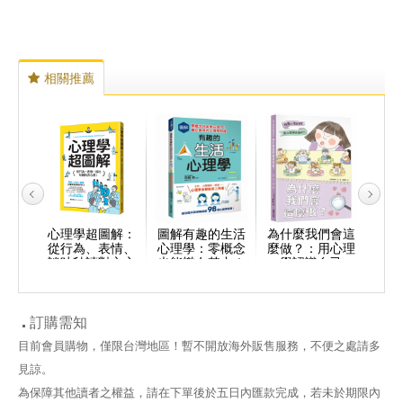
相關推薦
剖析全
心理學超圖解：
圖解有趣的生活
為什麼我們會這
問題
者必知
從行為、表情、
心理學：零概念
麼做？：用心理
書：
X犯
談吐秒讀對方心
也能樂在其中！
學認識自己
的
神疾
思！
真正實用的心理
罪
學知識
訂購需知
目前會員購物，僅限台灣地區！暫不開放海外販售服務，不便之處請多
見諒。
為保障其他讀者之權益，請在下單後於五日內匯款完成，若未於期限內