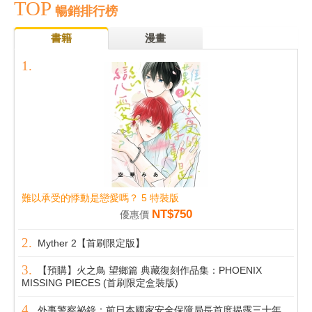
TOP
暢銷排行榜
書籍
漫畫
難以承受的悸動是戀愛嗎？ 5 特裝版
NT$750
優惠價
Myther 2【首刷限定版】
【預購】火之鳥 望鄉篇 典藏復刻作品集：PHOENIX
MISSING PIECES (首刷限定盒裝版)
外事警察祕錄：前日本國家安全保障局長首度揭露三十年