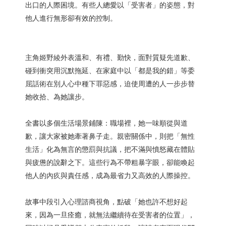
出口的人際困境。有些人總愛以「受害者」的姿態，對
他人進行無形卻有效的控制。
主角姬野綾外表溫和、有禮、勤快，面對質疑先道歉、
碰到衝突用沉默拖延、在家庭中以「都是我的錯」等委
屈話術在別人心中種下罪惡感，迫使周遭的人一步步替
她收拾、為她讓步。
全書以多個生活場景鋪陳：職場裡，她一味順從與道
歉，讓大家被她牽著鼻子走。親密關係中，則把「無性
生活」化為無言的懲罰與抗議，把不滿與憤怒藏在體貼
與疲憊的說辭之下。這些行為不帶粗暴字眼，卻能喚起
他人的內疚與責任感，成為最省力又高效的人際操控。
故事中段引入心理諮商視角，點破「她也許不想好起
來，因為一旦痊癒，就無法繼續待在受害者的位置」，