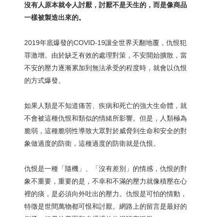
沒有人原本就令人討厭，討厭不是天生的，而是像商品
一樣被製造出來的。
2019年底爆發的COVID-19讓全世界天翻地覆，仇恨犯
罪激增。由於缺乏有效的處理對策，不安開始擴散，當
不安的壓力逐漸累加到無法承受的程度時，就會以仇恨
的方式爆發。
如果人類是不知道痛苦、疾病和死亡的強大生命體，就
不會被這種仇恨和類似的情緒所影響。但是，人類極為
脆弱，這種脆弱性導致大眾對於威脅到生命和安全的對
象做過度的防衛，這種過度的防衛就是仇恨。
仇恨是一種「隨機」、「沒有差別」的情感，仇恨的對
象不重要，重要的是，不幸和不滿的壓力就像積壓在心
裡的痰，是必須向外吐出的壓力。仇恨是可怕的情動，
特徵是世間萬物都可恨和討厭。網路上的留言是最好的