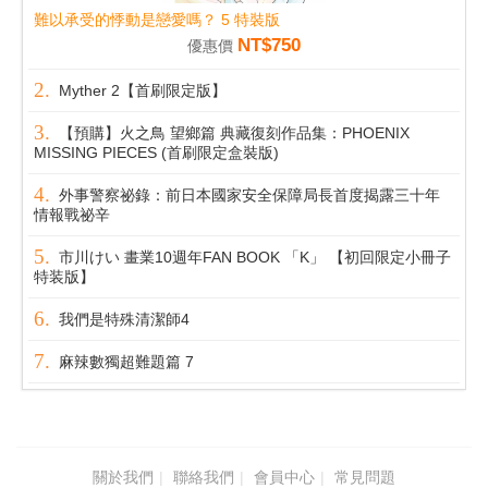
難以承受的悸動是戀愛嗎？ 5 特裝版
NT$750
優惠價
Myther 2【首刷限定版】
【預購】火之鳥 望鄉篇 典藏復刻作品集：PHOENIX
MISSING PIECES (首刷限定盒裝版)
外事警察祕錄：前日本國家安全保障局長首度揭露三十年
情報戰祕辛
市川けい 畫業10週年FAN BOOK 「K」 【初回限定小冊子
特装版】
我們是特殊清潔師4
麻辣數獨超難題篇 7
關於我們
聯絡我們
會員中心
常見問題