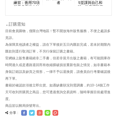
潛藏情
練習：善用70項
者
5堂課與自己和
認識
被潛意
科學多重迷走神
解，徹底擺脫容
結，
人生劇
經訓練技巧，調
貌焦慮
識支
校內耗心態、養
成安心體質
訂購需知
目前會員購物，僅限台灣地區！暫不開放海外販售服務，不便之處請多
見諒。
為保障其他讀者之權益，請在下單後於五日內匯款完成，若未於期限內
匯款則逕行取消訂單，不另行保留訂購之書籍。
官網線上販售書籍絕非二手書，但若非當月出版之書籍，有可能因庫存
時間過久或是通路退回而有收縮膜破損並重新包裝之情況，如非書籍本
身裝訂錯誤及缺頁之情形，一律不予以退換貨，請會員自行考量確認後
再下單。
書籍於確認款項後立即出貨。如遇缺書狀況則需調書，約10~14個工作
天可收到所購買之商品，您可透過查詢交易資料，隨時掌握目前處理進
度。
商品皆以郵局掛號寄出。
分享 :