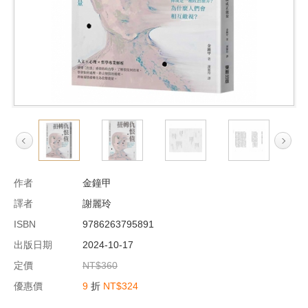
作者
金鐘甲
譯者
謝麗玲
ISBN
9786263795891
出版日期
2024-10-17
定價
NT$360
優惠價
9
折
NT$324