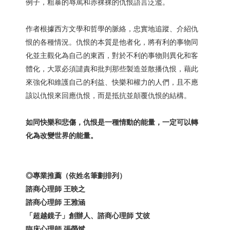
例子，粗暴的辱罵和赤裸裸的仇恨語言泛濫。
作者根據西方文學和哲學的脈絡，忠實地追蹤、介紹仇
恨的各種情況。仇恨的本質是他者化，將有利的事物同
化並主觀化為自己的東西，對於不利的事物則異化和客
體化，大眾必須譴責和批判那些製造並散播仇恨，藉此
來強化和維護自己的利益、快樂和權力的人們，且不應
該以仇恨來回應仇恨，而是抵抗並顛覆仇恨的結構。
如同快樂和悲傷，仇恨是一種情動的能量，一定可以轉
化為改變世界的能量。
◎
專業推薦（依姓名筆劃排列）
諮商心理師
王映之
諮商心理師
王雅涵
「
超越鏡子
」
創辦人、諮商心理師
艾彼
臨床心理師
張榮斌