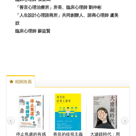
「
善言心理治療所
」
所長、臨床心理師
劉仲彬
「
人生設計心理諮商所
」
共同創辦人、諮商心理師
盧美
妏
臨床心理師
蘇益賢
相關推薦
情結：
停止焦慮的有感
善良的歧視主義
大濾鏡時代：用
覺察