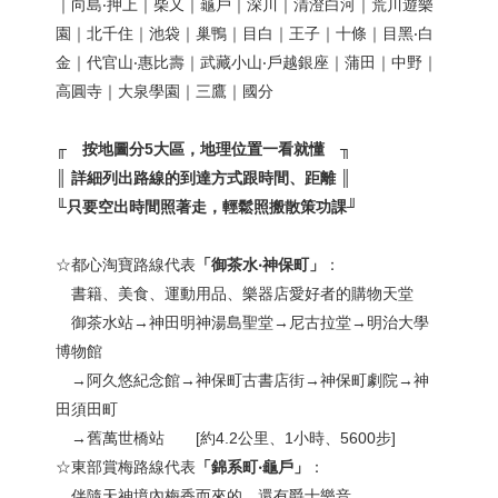
｜向島‧押上｜柴又｜龜戶｜深川｜清澄白河｜荒川遊樂
園｜北千住｜池袋｜巢鴨｜目白｜王子｜十條｜目黑‧白
金｜代官山‧惠比壽｜武藏小山‧戶越銀座｜蒲田｜中野｜
高圓寺｜大泉學園｜三鷹｜國分
╓ 按地圖分
5
大區，地理位置一看就懂 ╖
║
詳細列出路線的到達方式跟時間、距離
║
╙
只要空出時間照著走，輕鬆照搬散策功課
╜
☆都心淘寶路線代表
「御茶水‧神保町」
：
書籍、美食、運動用品、樂器店愛好者的購物天堂
御茶水站→神田明神湯島聖堂→尼古拉堂→明治大學
博物館
→阿久悠紀念館→神保町古書店街→神保町劇院→神
田須田町
→舊萬世橋站 [約4.2公里、1小時、5600步]
☆東部賞梅路線代表
「錦系町‧龜戶」
：
伴隨天神境內梅香而來的，還有爵士樂音