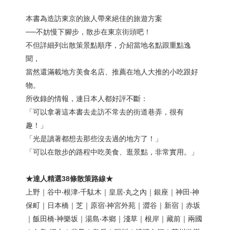
本書為造訪東京的旅人帶來絕佳的旅遊方案
──不妨慢下腳步，散步在東京街頭吧！
不但詳細列出散策景點順序，介紹當地名點跟重點逸
聞，
當然還滿載地方美食名店、推薦在地人大推的小吃跟好
物。
所收錄的情報，連日本人都好評不斷：
「可以拿著這本書去走訪不常去的街道巷弄，很有
趣！」
「光是讀著都想去那些沒去過的地方了！」
「可以在散步的路程中吃美食、逛景點，非常實用。」
★
達人精選38條散策路線
★
上野｜谷中‧根津‧千駄木｜皇居‧丸之內｜銀座｜神田‧神
保町｜日本橋｜芝｜原宿‧神宮外苑｜澀谷｜新宿｜赤坂
｜飯田橋‧神樂坂｜湯島‧本鄉｜淺草｜根岸｜藏前｜兩國