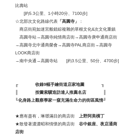
比壽站
[約5.3公里、1小時20分、7100步]
☆北部次文化路線代表
「高圓寺」
：
商店街宛如迷宮般錯綜複雜的草根文化&次文化重鎮
高圓寺站→高圓寺純情商店街→高圓寺庚申通商店街
→高圓寺北中通商榮會→高圓寺PAL商店街→高圓寺
LOOK商店街
→南中央通→高圓寺站 [約3.5公里、50分、4700步]
╓
收錄9幅手繪街道店家地圖
╖
║
按圖索驥造訪達人推薦名店
║
╙
化身路上觀察學家一窺充滿生命力的街區風情
╜
★應有盡有，琳瑯滿目的商店街
上野阿美橫丁
★散發著濃濃昭和情懷的商店街
谷中銀座、夜店通商
店街