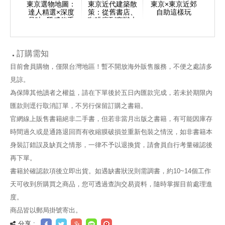
東京選物地圖：
東京近代建築散
東京×東京近郊
達人精選×深度
策：從舊書店、
自助這樣玩
品味×質感伴手
咖啡廳到商辦大
禮，大滿足的必
樓，探索橫跨百
買必吃情報！
年記憶的建築
130選
訂購需知
目前會員購物，僅限台灣地區！暫不開放海外販售服務，不便之處請多
見諒。
為保障其他讀者之權益，請在下單後於五日內匯款完成，若未於期限內
匯款則逕行取消訂單，不另行保留訂購之書籍。
官網線上販售書籍絕非二手書，但若非當月出版之書籍，有可能因庫存
時間過久或是通路退回而有收縮膜破損並重新包裝之情況，如非書籍本
身裝訂錯誤及缺頁之情形，一律不予以退換貨，請會員自行考量確認後
再下單。
書籍於確認款項後立即出貨。如遇缺書狀況則需調書，約10~14個工作
天可收到所購買之商品，您可透過查詢交易資料，隨時掌握目前處理進
度。
商品皆以郵局掛號寄出。
分享 :