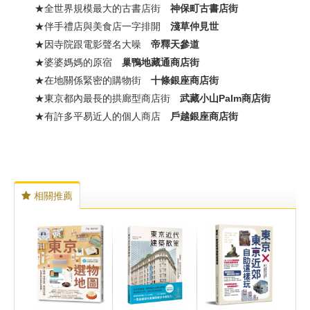
★全世界規模最大的古書店街
神保町古書店街
★伴手禮店與美食店一字排開
淺草仲見世
★因寺院跟電影聲名大噪
帝釋天參道
★婆婆媽媽的原宿
巢鴨地藏通商店街
★在地關係緊密的購物街
十條銀座商店街
★東京都內最長的拱廊型商店街
武藏小山Palm商店街
★有許多平易近人的個人商店
戶越銀座商店街
相關推薦