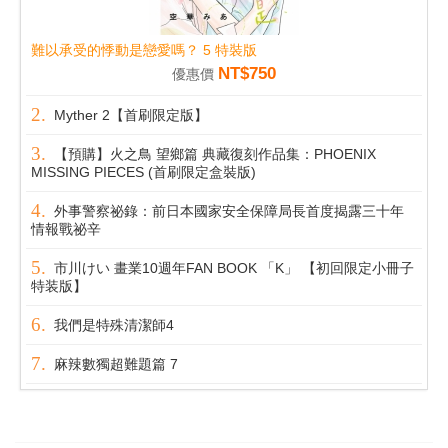
難以承受的悸動是戀愛嗎？ 5 特裝版
NT$750
優惠價
Myther 2【首刷限定版】
【預購】火之鳥 望鄉篇 典藏復刻作品集：PHOENIX
MISSING PIECES (首刷限定盒裝版)
外事警察祕錄：前日本國家安全保障局長首度揭露三十年
情報戰祕辛
市川けい 畫業10週年FAN BOOK 「K」 【初回限定小冊子
特装版】
我們是特殊清潔師4
麻辣數獨超難題篇 7