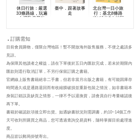
休日行旅：嚴選
臺中．跟著故事
北台灣一日小旅
33條路線，玩遍
走
行：基北8條路
台灣私房景點
線X桃竹5大特區
X宜蘭35個吃喝
玩樂要點
訂購需知
目前會員購物，僅限台灣地區！暫不開放海外販售服務，不便之處請多
見諒。
為保障其他讀者之權益，請在下單後於五日內匯款完成，若未於期限內
匯款則逕行取消訂單，不另行保留訂購之書籍。
官網線上販售書籍絕非二手書，但若非當月出版之書籍，有可能因庫存
時間過久或是通路退回而有收縮膜破損並重新包裝之情況，如非書籍本
身裝訂錯誤及缺頁之情形，一律不予以退換貨，請會員自行考量確認後
再下單。
書籍於確認款項後立即出貨。如遇缺書狀況則需調書，約10~14個工作
天可收到所購買之商品，您可透過查詢交易資料，隨時掌握目前處理進
度。
商品皆以郵局掛號寄出。