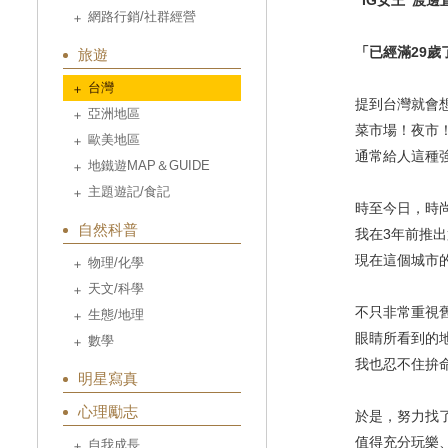
“IG女王”渡
網路行銷/社群經營
「已經滿29
旅遊
台灣
提到台灣就會
亞洲地區
菜市場！夜市！
歐美地區
通常給人這種強
地鐵遊MAP＆GUIDE
主題遊記/食記
時至今日，時尚
自然科普
我在3年前推出
現在這個城市的
物理/化學
天文/科學
不只非常重視舊
生態/地理
眼睛所看到的地
數學
我也忍不住拚命
明星寫真
心理勵志
於是，努力找了
值得充分玩樂、
自我成長