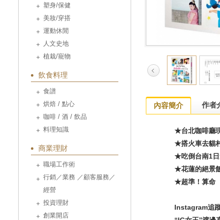
塑身/保健
美妝/穿搭
運動休閒
人文史地
植栽/寵物
飲食料理
食譜
烘焙 / 點心
作者
內容簡介
咖啡 / 酒 / 飲品
料理知識
★台北咖啡廳
★搭火車去貓
商業理財
★吃倒台南1
職場工作術
★花蓮的絕景
行銷／業務 ／顧客服務／
★超準！算命
經營
投資理財
Instagra
創業開店