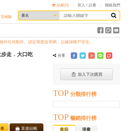
結帳(
0
)
登入 / 註冊
聯絡我們
宮崎駿
操作任何動作。請定期更改密碼，以確保帳戶安全。
大步走．大口吃
分享 :
加入下次購買
TOP
分類排行榜
TOP
暢銷排行榜
物車
直接結帳
書籍
漫畫