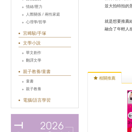
並大拍特拍的景
情緒/壓力
人際關係 / 兩性家庭
就是想要推薦給
心理學/哲學
融合了年輕人感
宮﨑駿/手塚
文學小說
華文創作
翻譯文學
親子教養/童書
相關推薦
童書
親子教養
電腦/語言學習