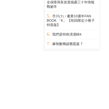
全保障局長首度揭露三十年情報
戰祕辛
市川けい 畫業10週年FAN
BOOK 「K」 【初回限定小冊子
特装版】
我們是特殊清潔師4
麻辣數獨超難題篇 7