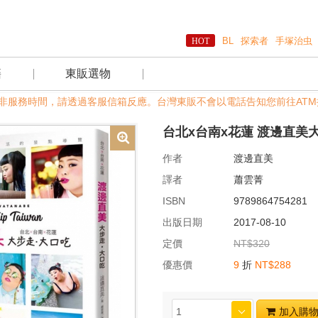
BL
探索者
手塚治虫
籍
東販選物
定假日及非服務時間，請透過客服信箱反應。台灣東販不會以電話告知您前往ATM
台北x台南x花蓮 渡邊直美
作者
渡邊直美
譯者
蕭雲菁
ISBN
9789864754281
出版日期
2017-08-10
定價
NT$320
優惠價
9
折
NT$288
加入購