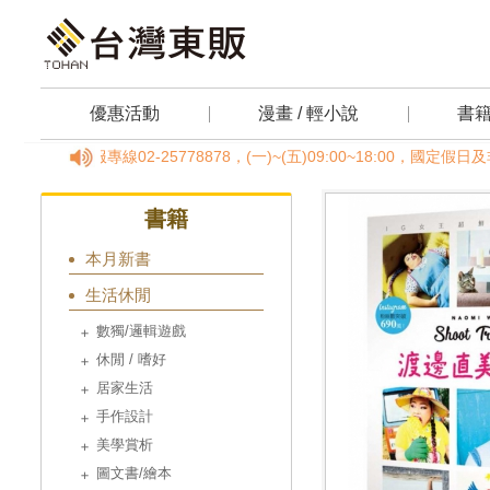
優惠活動
漫畫 / 輕小說
書
撥客服專線02-25778878，(一)~(五)09:00~18:00，國
書籍
本月新書
生活休閒
數獨/邏輯遊戲
休閒 / 嗜好
居家生活
手作設計
美學賞析
圖文書/繪本