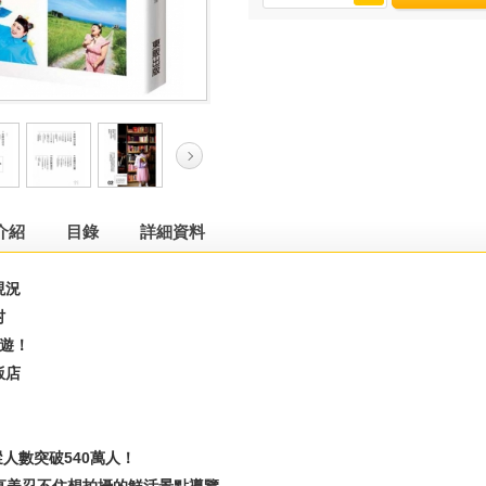
介紹
目錄
詳細資料
現況
村
日遊！
飯店
m追蹤人數突破540萬人！