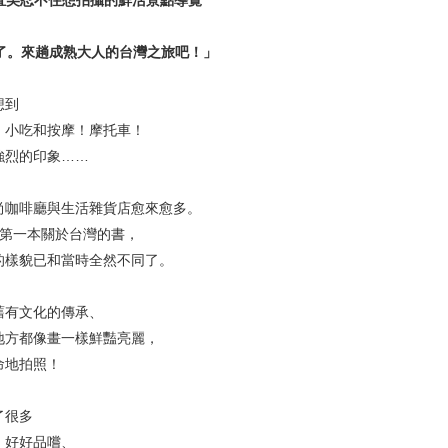
邊直美忍不住想拍攝的鮮活景點導覽
歲了。來趟成熟大人的台灣之旅吧！」
想到
小吃和按摩！摩托車！
烈的印象……
咖啡廳與生活雜貨店愈來愈多。
第一本關於台灣的書，
樣貌已和當時全然不同了。
有文化的傳承、
方都像畫一樣鮮豔亮麗，
地拍照！
很多
好好品嚐、