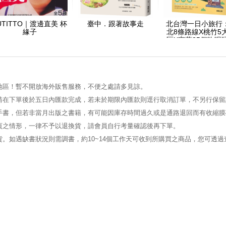
UTITTO｜渡邊直美 杯
臺中．跟著故事走
北台灣一日小旅行
緣子
北8條路線X桃竹5
區X宜蘭35個吃喝
要點
地區！暫不開放海外販售服務，不便之處請多見諒。
請在下單後於五日內匯款完成，若未於期限內匯款則逕行取消訂單，不另行保留
手書，但若非當月出版之書籍，有可能因庫存時間過久或是通路退回而有收縮膜
頁之情形，一律不予以退換貨，請會員自行考量確認後再下單。
。如遇缺書狀況則需調書，約10~14個工作天可收到所購買之商品，您可透