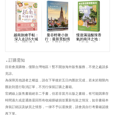
越南旅繪手帖：
曼谷輕奢小旅
慢遊滿溢酸辣香
深入走訪5大城
行：最新景點情
氣的南洋之地：
市，體驗美食x
報+主題魅力玩
走訪泰、緬、
建築x生活
樂食購+捷運沿
越，探索曖曖千
線遊玩攻略，愜
年的多樣在地風
意慢旅泰好玩
貌
訂購需知
目前會員購物，僅限台灣地區！暫不開放海外販售服務，不便之處請多
見諒。
為保障其他讀者之權益，請在下單後於五日內匯款完成，若未於期限內
匯款則逕行取消訂單，不另行保留訂購之書籍。
官網線上販售書籍絕非二手書，但若非當月出版之書籍，有可能因庫存
時間過久或是通路退回而有收縮膜破損並重新包裝之情況，如非書籍本
身裝訂錯誤及缺頁之情形，一律不予以退換貨，請會員自行考量確認後
再下單。