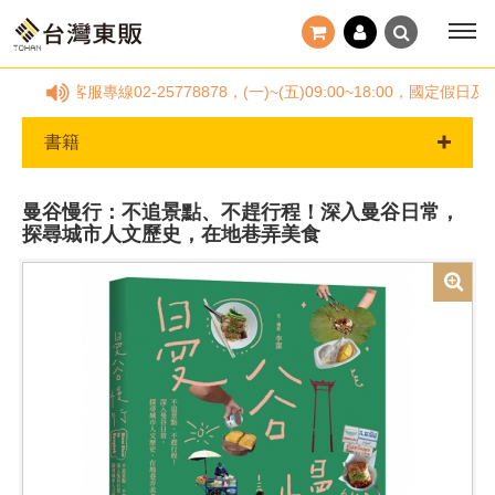
請撥客服專線02-25778878，(一)~(五)09:00~18:00，
書籍
曼谷慢行：不追景點、不趕行程！深入曼谷日常，
探尋城市人文歷史，在地巷弄美食