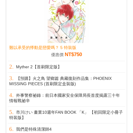
難以承受的悸動是戀愛嗎？ 5 特裝版
NT$750
優惠價
Myther 2【首刷限定版】
【預購】火之鳥 望鄉篇 典藏復刻作品集：PHOENIX
MISSING PIECES (首刷限定盒裝版)
外事警察祕錄：前日本國家安全保障局長首度揭露三十年
情報戰祕辛
市川けい 畫業10週年FAN BOOK 「K」 【初回限定小冊子
特装版】
我們是特殊清潔師4