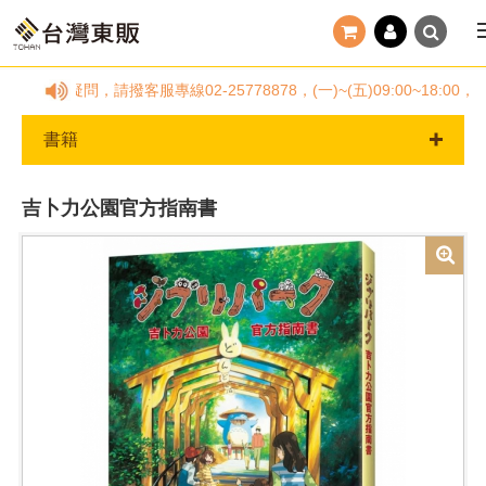
何疑問，請撥客服專線02-25778878，(一)~(五)09:00~1
書籍
吉卜力公園官方指南書