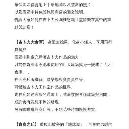
每個園區都會附上手繪地圖以及豐富的照片，
以及園區中特色設施與商店的圖文說明。
告訴大家如何在吉卜力公園裡悠哉且盡情樂在其中的重
點與訣竅！
【吉卜力大倉庫】
邂逅無臉男、化身小矮人，享用飛行
員餐點
園區中到處充斥著吉卜力作品的魅力！
以前作為溫水泳池來使用的巨大建築搖身一變成了「大
倉庫」，
裡面充斥著機關、遊樂場與寶貴資料等，
可體驗吉卜力工作室作品的世界。
走在宛如迷宮般的通道上，試著窺探各種建築與房間，
或許會有意想不到的發現。
另有咖啡廳與商店等，不妨花些時間慢慢遊覽。
【青春之丘】
重現山坡旁的「地球屋」，再會貓男爵的