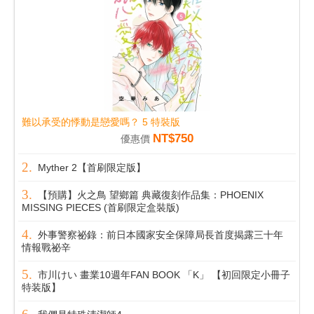
難以承受的悸動是戀愛嗎？ 5 特裝版
NT$750
優惠價
Myther 2【首刷限定版】
【預購】火之鳥 望鄉篇 典藏復刻作品集：PHOENIX
MISSING PIECES (首刷限定盒裝版)
外事警察祕錄：前日本國家安全保障局長首度揭露三十年
情報戰祕辛
市川けい 畫業10週年FAN BOOK 「K」 【初回限定小冊子
特装版】