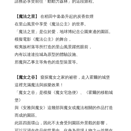
請務必享受前往「動動力森林」的這段旅程。
【魔法之里】
在稻田中裊裊升起的炭香炊煙
在里山風景中享受《魔法公主》的世界。
「魔法之里」是位於愛．地球博紀念公園東邊的園區。
模擬電影《魔法公主》的舞台，
蝦夷族村落等所打造的里山風景躍然眼前，
內有以達達拉城為原型的體驗設施、
邪魔與乙事主等角色的造型裝置等。
【魔女之谷】
窺探魔女之家的祕密，走入霍爾的城堡
這裡充滿魔法與娛樂效果！
「魔女之谷」是模擬《魔女宅急便》、《霍爾的移動城
堡》
與《安雅與魔女》這幾部與魔女或魔法相關的作品打造
而成的園區。
此區四面環山，因此不太會受到園區外景觀的影響，
可以沉浸在作品的世界中，化身為登場人物之一並樂在