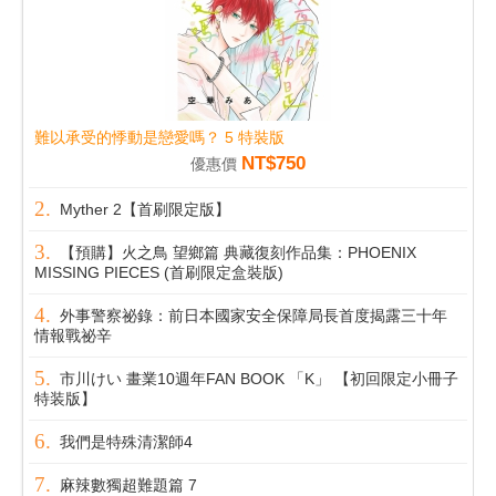
難以承受的悸動是戀愛嗎？ 5 特裝版
NT$750
優惠價
Myther 2【首刷限定版】
【預購】火之鳥 望鄉篇 典藏復刻作品集：PHOENIX
MISSING PIECES (首刷限定盒裝版)
外事警察祕錄：前日本國家安全保障局長首度揭露三十年
情報戰祕辛
市川けい 畫業10週年FAN BOOK 「K」 【初回限定小冊子
特装版】
我們是特殊清潔師4
麻辣數獨超難題篇 7