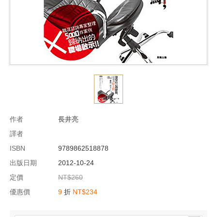
作者
長井亮
譯者
ISBN
9789862518878
出版日期
2012-10-24
定價
NT$260
優惠價
9
折
NT$234